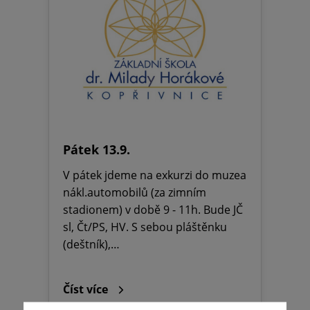
Pátek 13.9.
V pátek jdeme na exkurzi do muzea
nákl.automobilů (za zimním
stadionem) v době 9 - 11h. Bude JČ
sl, Čt/PS, HV. S sebou pláštěnku
(deštník),…
Číst více