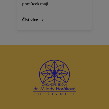
pomůcek mají…
Číst více