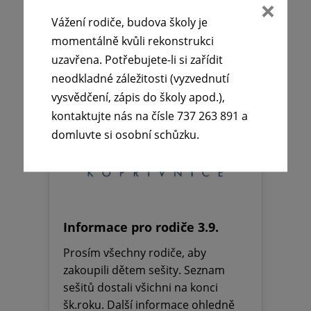
Vážení rodiče, budova školy je
momentálně kvůli rekonstrukci
uzavřena. Potřebujete-li si zařídit
neodkladné záležitosti (vyzvednutí
vysvědčení, zápis do školy apod.),
kontaktujte nás na čísle 737 263 891 a
domluvte si osobní schůzku.
Informace pro rodiče 3.9.
Prosím všechny rodiče, aby
zakoupili dětem sešity. Seznam
sešitů dostali všichni na konci
šk.roku. Další informace ohledně