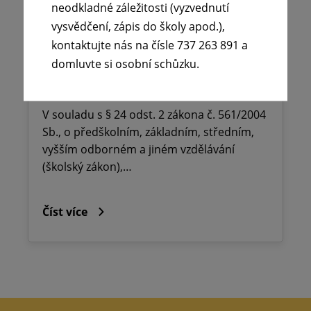
🪧Oznámení o udělení ředitelského
neodkladné záležitosti (vyzvednutí
volna na ZŠ dr. Milady Horákové
vysvědčení, zápis do školy apod.),
Kopřivnice, Obránců míru 369 okres
kontaktujte nás na čísle 737 263 891 a
domluvte si osobní schůzku.
Nový Jičín.
25. 6. 2026
V souladu s § 24 odst. 2 zákona č. 561/2004
Sb., o předškolním, základním, středním,
vyšším odborném a jiném vzdělávání
(školský zákon),…
Číst více