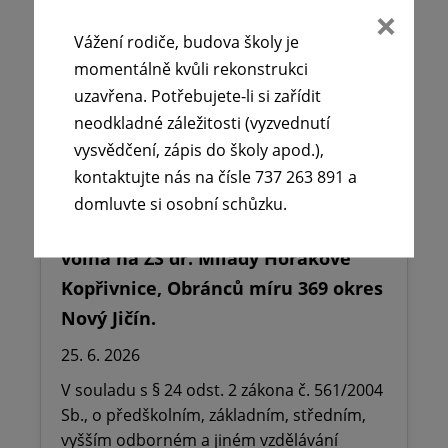
Vážení rodiče, budova školy je
momentálně kvůli rekonstrukci
uzavřena. Potřebujete-li si zařídit
neodkladné záležitosti (vyzvednutí
vysvědčení, zápis do školy apod.),
kontaktujte nás na čísle 737 263 891 a
domluvte si osobní schůzku.
🪧Oznámení o udělení ředitelského
volna na ZŠ dr. Milady Horákové
Kopřivnice, Obránců míru 369 okres
Nový Jičín.
25. 6. 2026
V souladu s § 24 odst. 2 zákona č. 561/2004
Sb., o předškolním, základním, středním,
vyšším odborném a jiném vzdělávání