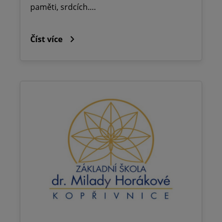
paměti, srdcích.…
Číst více