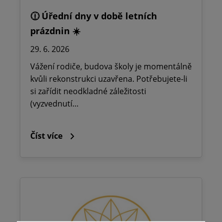
🕧 Úřední dny v době letních
prázdnin ☀️
29. 6. 2026
Vážení rodiče, budova školy je momentálně
kvůli rekonstrukci uzavřena. Potřebujete-li
si zařídit neodkladné záležitosti
(vyzvednutí…
Číst více