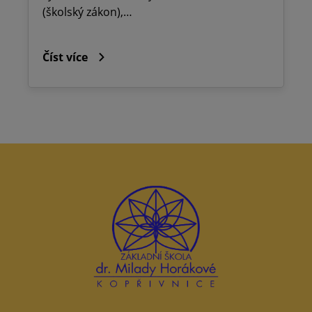
(školský zákon),…
Číst více