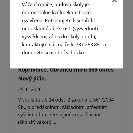
Vážení rodiče, budova školy je
momentálně kvůli rekonstrukci
uzavřena. Potřebujete-li si zařídit
neodkladné záležitosti (vyzvednutí
vysvědčení, zápis do školy apod.),
kontaktujte nás na čísle 737 263 891 a
🪧Oznámení o udělení ředitelského
domluvte si osobní schůzku.
volna na ZŠ dr. Milady Horákové
Kopřivnice, Obránců míru 369 okres
Nový Jičín.
25. 6. 2026
V souladu s § 24 odst. 2 zákona č. 561/2004
Sb., o předškolním, základním, středním,
vyšším odborném a jiném vzdělávání
(školský zákon),…