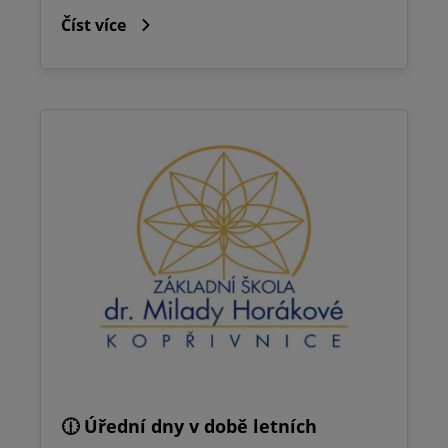
Číst více
🕧 Úřední dny v době letních