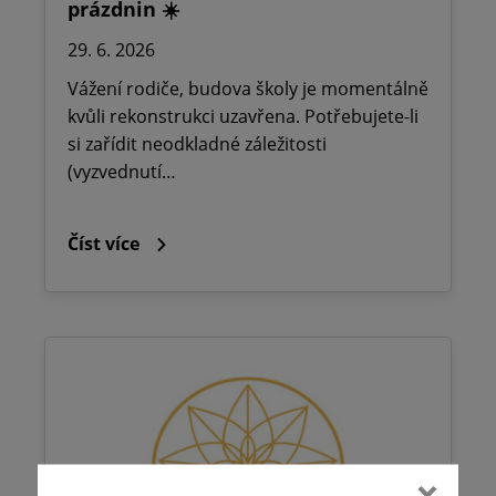
prázdnin ☀️
29. 6. 2026
Vážení rodiče, budova školy je momentálně
kvůli rekonstrukci uzavřena. Potřebujete-li
si zařídit neodkladné záležitosti
(vyzvednutí…
Číst více