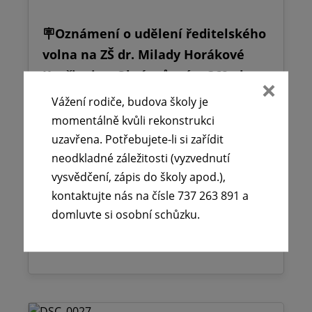
🪧Oznámení o udělení ředitelského
volna na ZŠ dr. Milady Horákové
Kopřivnice, Obránců míru 369 okres
Nový Jičín.
Vážení rodiče, budova školy je
momentálně kvůli rekonstrukci
25. 6. 2026
uzavřena. Potřebujete-li si zařídit
V souladu s § 24 odst. 2 zákona č. 561/2004
neodkladné záležitosti (vyzvednutí
Sb., o předškolním, základním, středním,
vysvědčení, zápis do školy apod.),
vyšším odborném a jiném vzdělávání
kontaktujte nás na čísle 737 263 891 a
(školský zákon),…
domluvte si osobní schůzku.
Číst více