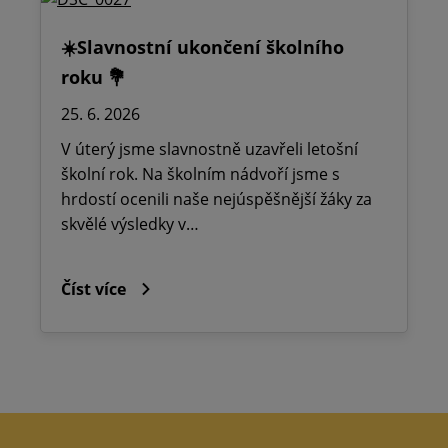
☀️Slavnostní ukončení školního
roku 💐
25. 6. 2026
V úterý jsme slavnostně uzavřeli letošní
školní rok. Na školním nádvoří jsme s
hrdostí ocenili naše nejúspěšnější žáky za
skvělé výsledky v…
Číst více