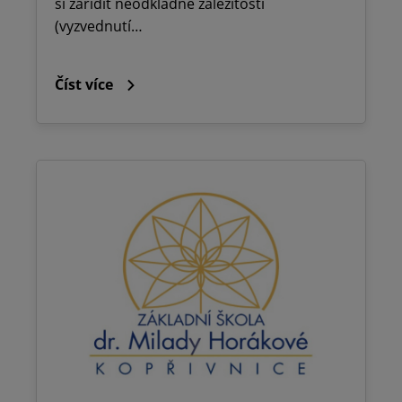
si zařídit neodkladné záležitosti
(vyzvednutí…
Číst více