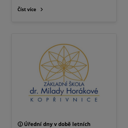
Číst více
🕧 Úřední dny v době letních