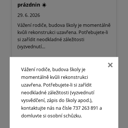
prázdnin ☀️
29. 6. 2026
Vážení rodiče, budova školy je momentálně
kvůli rekonstrukci uzavřena. Potřebujete-li
si zařídit neodkladné záležitosti
(vyzvednutí…
Číst více
Vážení rodiče, budova školy je
momentálně kvůli rekonstrukci
uzavřena. Potřebujete-li si zařídit
neodkladné záležitosti (vyzvednutí
vysvědčení, zápis do školy apod.),
kontaktujte nás na čísle 737 263 891 a
domluvte si osobní schůzku.