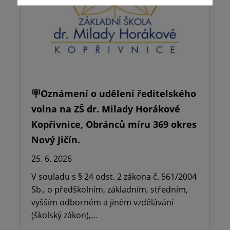
🪧Oznámení o udělení ředitelského
volna na ZŠ dr. Milady Horákové
Kopřivnice, Obránců míru 369 okres
Nový Jičín.
25. 6. 2026
V souladu s § 24 odst. 2 zákona č. 561/2004
Sb., o předškolním, základním, středním,
vyšším odborném a jiném vzdělávání
(školský zákon),…