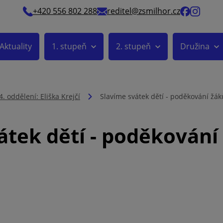
+420 556 802 288
reditel@zsmilhor.cz
Aktuality
1. stupeň
2. stupeň
Družina
4. oddělení: Eliška Krejčí
Slavíme svátek dětí - poděkování žák
átek dětí - poděkování