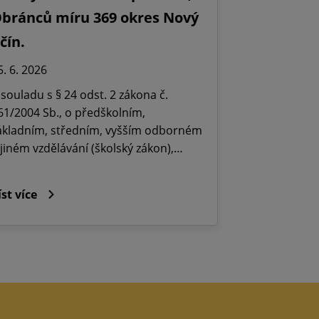
bránců míru 369 okres Nový
ičín.
5. 6. 2026
 souladu s § 24 odst. 2 zákona č.
61/2004 Sb., o předškolním,
ákladním, středním, vyšším odborném
 jiném vzdělávání (školský zákon),…
íst více