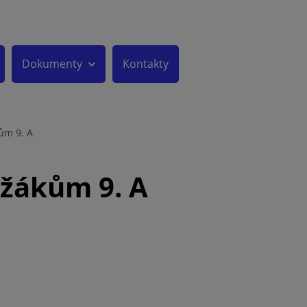
Dokumenty
Kontakty
ům 9. A
 žákům 9. A