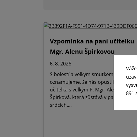
Vzpomínka na paní učitelku
Mgr. Alenu Špirkovou
6. 8. 2026
Váže
S bolestí a velkým smutkem
uzav
oznamujeme, že nás opustila Paní
vysv
učitelka s velkým P, Mgr. Alena
891 
Špirková, která zůstává v paměti,
srdcích.…