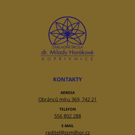
KONTAKTY
ADRESA
Obránců míru 369, 742 21
TELEFON
556 802 288
E-MAIL
reditel@zsmilhor.cz