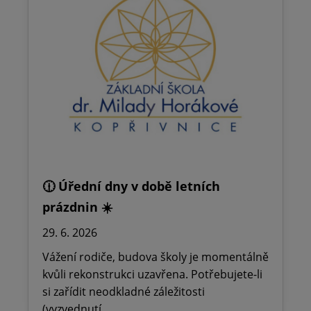
🕧 Úřední dny v době letních
prázdnin ☀️
29. 6. 2026
Vážení rodiče, budova školy je momentálně
kvůli rekonstrukci uzavřena. Potřebujete-li
si zařídit neodkladné záležitosti
(vyzvednutí…