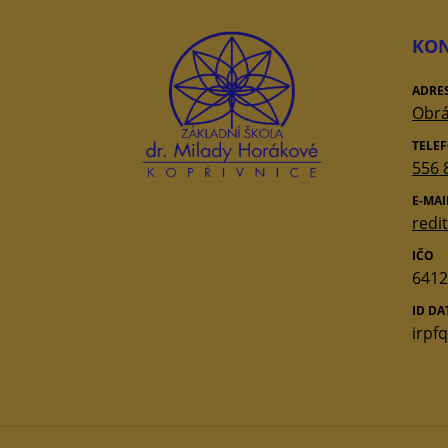
KON
ADRE
Obrá
TELE
556 
E-MAI
redi
IČO
6412
ID D
irpf