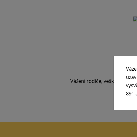
Váže
uzav
Vážení rodiče, veškeré infor
vysv
891 