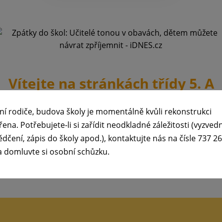
Vítejte na stránkách třídy 5. A
Třídní učitel: Mgr. Jakub Šindelka
ní rodiče, budova školy je momentálně kvůli rekonstrukci
řena. Potřebujete-li si zařídit neodkladné záležitosti (vyzved
mace a komunikace ze strany školy bude probíhat v online pro
ědčení, zápis do školy apod.), kontaktujte nás na čísle 737 2
a domluvte si osobní schůzku.