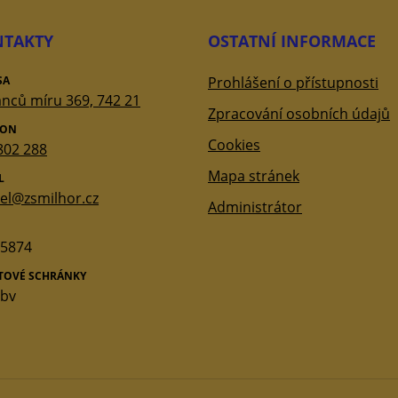
TAKTY
OSTATNÍ INFORMACE
SA
Prohlášení o přístupnosti
nců míru 369, 742 21
Zpracování osobních údajů
FON
Cookies
802 288
Mapa stránek
L
tel@zsmilhor.cz
Administrátor
5874
ATOVÉ SCHRÁNKY
qbv