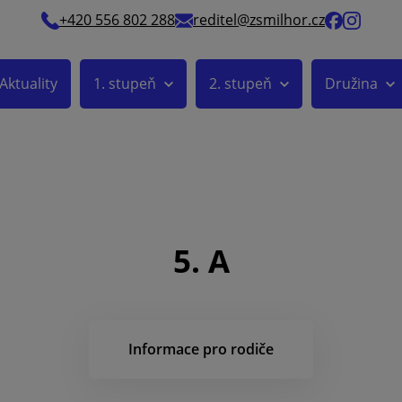
+420 556 802 288
reditel@zsmilhor.cz
Aktuality
1. stupeň
2. stupeň
Družina
5. A
Informace pro rodiče