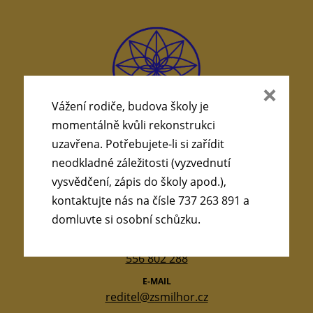
Vážení rodiče, budova školy je
momentálně kvůli rekonstrukci
uzavřena. Potřebujete-li si zařídit
neodkladné záležitosti (vyzvednutí
KONTAKTY
vysvědčení, zápis do školy apod.),
kontaktujte nás na čísle 737 263 891 a
ADRESA
domluvte si osobní schůzku.
Obránců míru 369, 742 21
TELEFON
556 802 288
E-MAIL
reditel@zsmilhor.cz