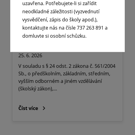
uzavřena. Potřebujete-li si zařídit
neodkladné záležitosti (vyzvednutí
🪧Oznámení o udělení ředitelského
vysvědčení, zápis do školy apod.),
volna na ZŠ dr. Milady Horákové
kontaktujte nás na čísle 737 263 891 a
Kopřivnice, Obránců míru 369 okres
domluvte si osobní schůzku.
Nový Jičín.
25. 6. 2026
V souladu s § 24 odst. 2 zákona č. 561/2004
Sb., o předškolním, základním, středním,
vyšším odborném a jiném vzdělávání
(školský zákon),…
Číst více