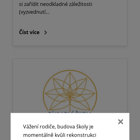
si zařídit neodkladné záležitosti
(vyzvednutí…
Číst více
Vážení rodiče, budova školy je
momentálně kvůli rekonstrukci