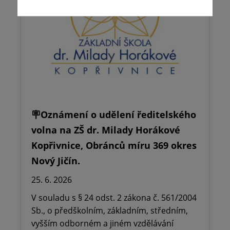
🪧Oznámení o udělení ředitelského
volna na ZŠ dr. Milady Horákové
Kopřivnice, Obránců míru 369 okres
Nový Jičín.
25. 6. 2026
V souladu s § 24 odst. 2 zákona č. 561/2004
Sb., o předškolním, základním, středním,
vyšším odborném a jiném vzdělávání