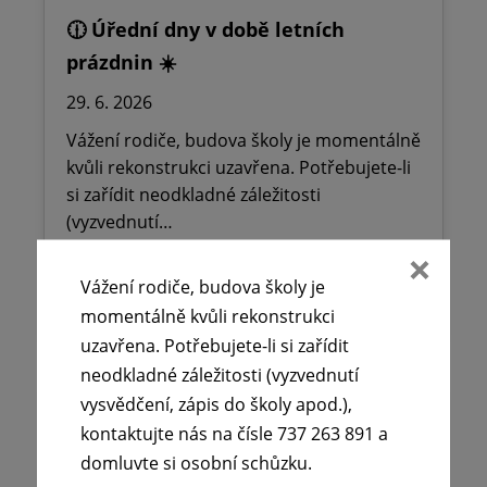
🕧 Úřední dny v době letních
prázdnin ☀️
29. 6. 2026
Vážení rodiče, budova školy je momentálně
kvůli rekonstrukci uzavřena. Potřebujete-li
si zařídit neodkladné záležitosti
(vyzvednutí…
Vážení rodiče, budova školy je
Číst více
momentálně kvůli rekonstrukci
uzavřena. Potřebujete-li si zařídit
neodkladné záležitosti (vyzvednutí
vysvědčení, zápis do školy apod.),
kontaktujte nás na čísle 737 263 891 a
domluvte si osobní schůzku.