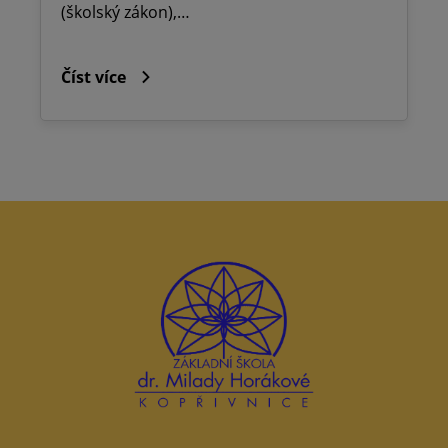
(školský zákon),…
Číst více