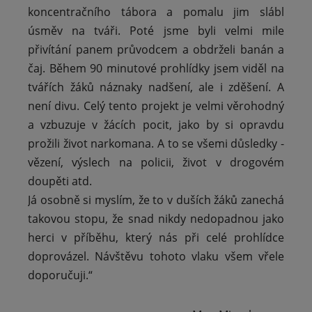
koncentračního tábora a pomalu jim slábl
úsměv na tváři. Poté jsme byli velmi mile
přivítání panem průvodcem a obdrželi banán a
čaj. Během 90 minutové prohlídky jsem viděl na
tvářích žáků náznaky nadšení, ale i zděšení. A
není divu. Celý tento projekt je velmi věrohodný
a vzbuzuje v žácích pocit, jako by si opravdu
prožili život narkomana. A to se všemi důsledky -
vězení, výslech na policii, život v drogovém
doupěti atd.
Já osobně si myslím, že to v duších žáků zanechá
takovou stopu, že snad nikdy nedopadnou jako
herci v příběhu, který nás při celé prohlídce
doprovázel. Návštěvu tohoto vlaku všem vřele
doporučuji.“