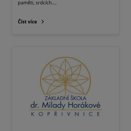
paměti, srdcích.…
Číst více