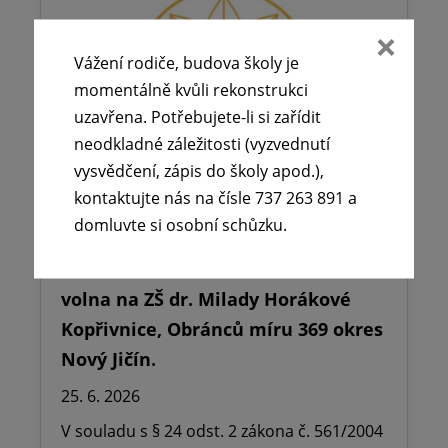
Vážení rodiče, budova školy je
momentálně kvůli rekonstrukci
uzavřena. Potřebujete-li si zařídit
neodkladné záležitosti (vyzvednutí
vysvědčení, zápis do školy apod.),
kontaktujte nás na čísle 737 263 891 a
domluvte si osobní schůzku.
🪧Oznámení o udělení ředitelského
volna na ZŠ dr. Milady Horákové
Kopřivnice, Obránců míru 369 okres
Nový Jičín.
25. 6. 2026
V souladu s § 24 odst. 2 zákona č. 561/2004