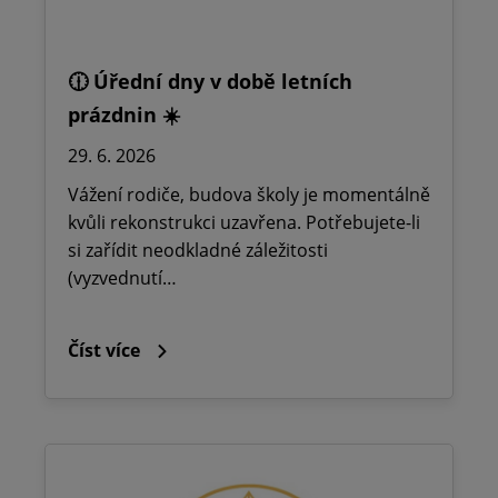
🕧 Úřední dny v době letních
prázdnin ☀️
29. 6. 2026
Vážení rodiče, budova školy je momentálně
kvůli rekonstrukci uzavřena. Potřebujete-li
si zařídit neodkladné záležitosti
(vyzvednutí…
Číst více