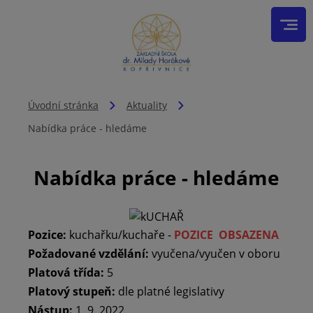
Úvodní stránka
Aktuality
Nabídka práce - hledáme
Nabídka práce - hledáme
Pozice:
kuchařku/kuchaře -
POZICE OBSAZENA
Požadované vzdělání:
vyučena/vyučen v oboru
Platová třída:
5
Platový stupeň:
dle platné legislativy
Nástup:
1. 9. 2022