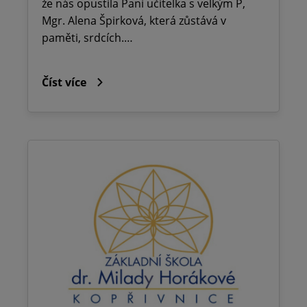
že nás opustila Paní učitelka s velkým P,
Mgr. Alena Špirková, která zůstává v
paměti, srdcích.…
Číst více