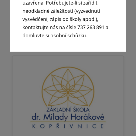
uzavřena. Potřebujete-li si zařídit
si zařídit neodkladné záležitosti
(vyzvednutí…
neodkladné záležitosti (vyzvednutí
vysvědčení, zápis do školy apod.),
kontaktujte nás na čísle 737 263 891 a
Číst více
domluvte si osobní schůzku.