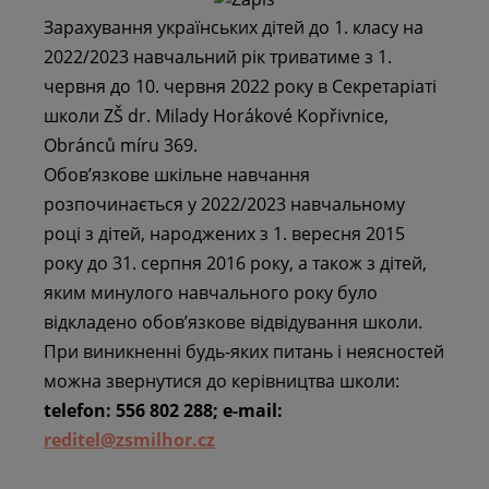
Зарахування українських дітей до 1. класу на
2022/2023 навчальний рік триватиме з 1.
червня до 10. червня 2022 року в Секретаріаті
школи ZŠ dr. Milady Horákové Kopřivnice,
Obránců míru 369.
Обов’язкове шкільне навчання
розпочинається у 2022/2023 навчальному
році з дітей, народжених з 1. вересня 2015
року до 31. серпня 2016 року, а також з дітей,
яким минулого навчального року було
відкладено обов’язкове відвідування школи.
При виникненні будь-яких питань і неясностей
можна звернутися до керівництва школи:
telefon: 556 802 288; e-mail:
reditel@zsmilhor.cz