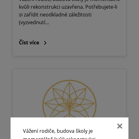
kvůli rekonstrukci uzavřena. Potřebujete-li
si zařídit neodkladné záležitosti
(vyzvednutí…
Číst více
Vážení rodiče, budova školy je