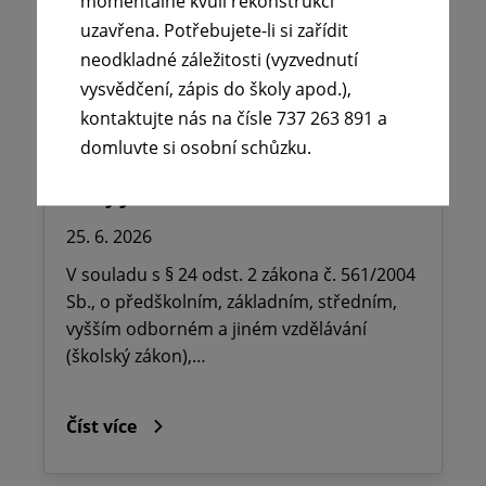
momentálně kvůli rekonstrukci
uzavřena. Potřebujete-li si zařídit
neodkladné záležitosti (vyzvednutí
vysvědčení, zápis do školy apod.),
🪧Oznámení o udělení ředitelského
kontaktujte nás na čísle 737 263 891 a
volna na ZŠ dr. Milady Horákové
domluvte si osobní schůzku.
Kopřivnice, Obránců míru 369 okres
Nový Jičín.
25. 6. 2026
V souladu s § 24 odst. 2 zákona č. 561/2004
Sb., o předškolním, základním, středním,
vyšším odborném a jiném vzdělávání
(školský zákon),…
Číst více