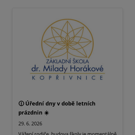
🕧 Úřední dny v době letních
prázdnin ☀️
29. 6. 2026
Vážení rodiče, budova školy je momentálně