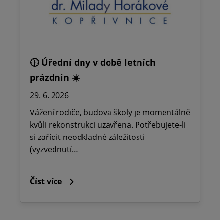
🕧 Úřední dny v době letních
prázdnin ☀️
29. 6. 2026
Vážení rodiče, budova školy je momentálně
kvůli rekonstrukci uzavřena. Potřebujete-li
si zařídit neodkladné záležitosti
(vyzvednutí…
Číst více