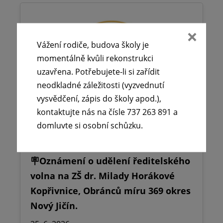
Vážení rodiče, budova školy je
momentálně kvůli rekonstrukci
uzavřena. Potřebujete-li si zařídit
neodkladné záležitosti (vyzvednutí
vysvědčení, zápis do školy apod.),
kontaktujte nás na čísle 737 263 891 a
domluvte si osobní schůzku.
🪧Oznámení o udělení ředitelského
volna na ZŠ dr. Milady Horákové
Kopřivnice, Obránců míru 369 okres
Nový Jičín.