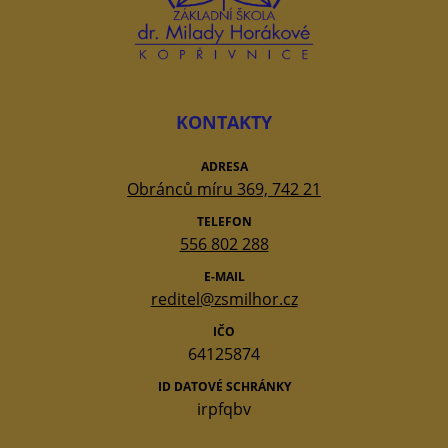
KONTAKTY
ADRESA
Obránců míru 369, 742 21
TELEFON
556 802 288
E-MAIL
reditel@zsmilhor.cz
IČO
64125874
ID DATOVÉ SCHRÁNKY
irpfqbv