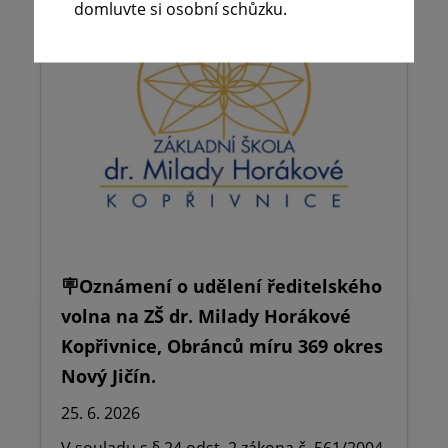
domluvte si osobní schůzku.
🪧Oznámení o udělení ředitelského
volna na ZŠ dr. Milady Horákové
Kopřivnice, Obránců míru 369 okres
Nový Jičín.
25. 6. 2026
V souladu s § 24 odst. 2 zákona č. 561/2004