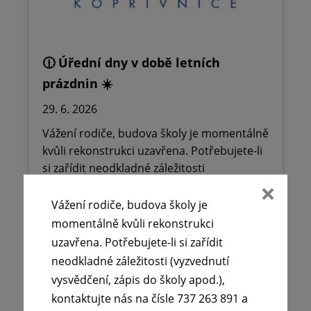
🕧 Úřední dny v době letních
prázdnin ☀️
29. 6. 2026
Vážení rodiče, budova školy je momentálně
kvůli rekonstrukci uzavřena. Potřebujete-li
si zařídit neodkladné záležitosti
(vyzvednutí…
Vážení rodiče, budova školy je
momentálně kvůli rekonstrukci
Číst více
uzavřena. Potřebujete-li si zařídit
neodkladné záležitosti (vyzvednutí
vysvědčení, zápis do školy apod.),
kontaktujte nás na čísle 737 263 891 a