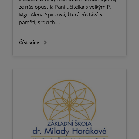
že nás opustila Paní učitelka s velkým P,
Mgr. Alena Špirková, která zůstává v
paměti, srdcích.…
Číst více