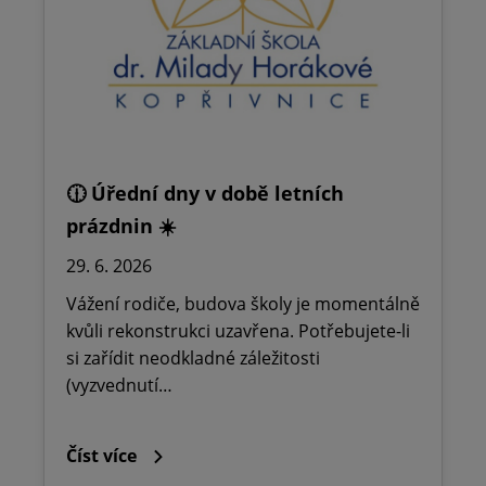
🕧 Úřední dny v době letních
prázdnin ☀️
29. 6. 2026
Vážení rodiče, budova školy je momentálně
kvůli rekonstrukci uzavřena. Potřebujete-li
si zařídit neodkladné záležitosti
(vyzvednutí…
Číst více