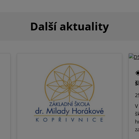
Další aktuality
☀
š
2
V
š
h
z