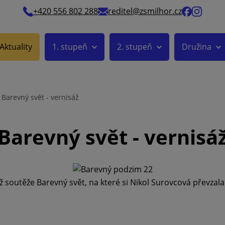
+420 556 802 288
reditel@zsmilhor.cz
Aktuality
1. stupeň
2. stupeň
Družina
Barevný svět - vernisáž
Barevný svět - vernisá
áž soutěže Barevný svět, na které si Nikol Surovcová převzala