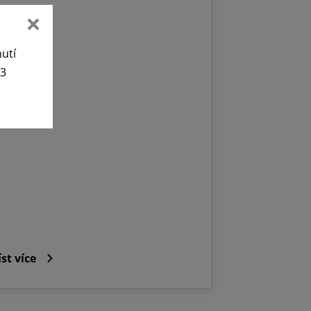
nutí
63
íst více