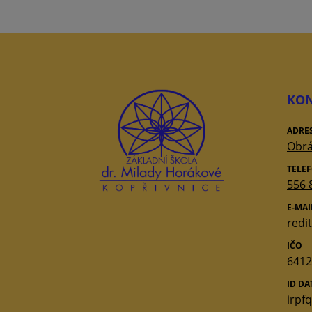
KON
ADRE
Obrá
TELE
556 
E-MAI
redi
IČO
6412
ID D
irpf