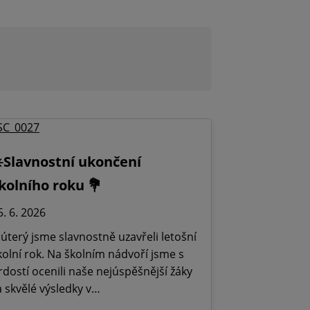
️Slavnostní ukončení
kolního roku 💐
5. 6. 2026
 úterý jsme slavnostně uzavřeli letošní
kolní rok. Na školním nádvoří jsme s
rdostí ocenili naše nejúspěšnější žáky
a skvělé výsledky v…