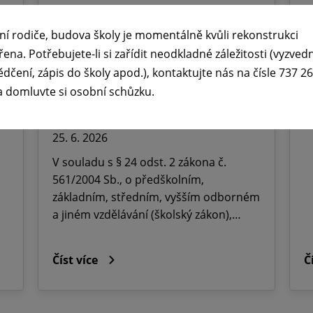
🪧Oznámení o udělení
ní rodiče, budova školy je momentálně kvůli rekonstrukci
ředitelského volna na ZŠ dr.
řena. Potřebujete-li si zařídit neodkladné záležitosti (vyzved
Milady Horákové Kopřivnice,
ědčení, zápis do školy apod.), kontaktujte nás na čísle 737 2
Obránců míru 369 okres Nový
a domluvte si osobní schůzku.
Jičín.
25. 6. 2026
V souladu s § 24 odst. 2 zákona č.
561/2004 Sb., o předškolním,
základním, středním, vyšším odborném
a jiném vzdělávání (školský zákon),…
Číst více
Č