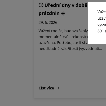
🕧 Úřední dny v době letních
Váže
prázdnin ☀️
uzav
29. 6. 2026
vysv
Vážení rodiče, budova školy je
891 
momentálně kvůli rekonstrukci
uzavřena. Potřebujete-li si zařídit
neodkladné záležitosti (vyzvednutí…
Číst více