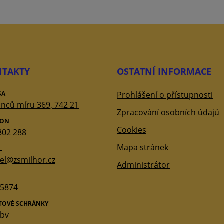
TAKTY
OSTATNÍ INFORMACE
SA
Prohlášení o přístupnosti
nců míru 369, 742 21
Zpracování osobních údajů
FON
Cookies
802 288
Mapa stránek
L
tel@zsmilhor.cz
Administrátor
5874
ATOVÉ SCHRÁNKY
qbv