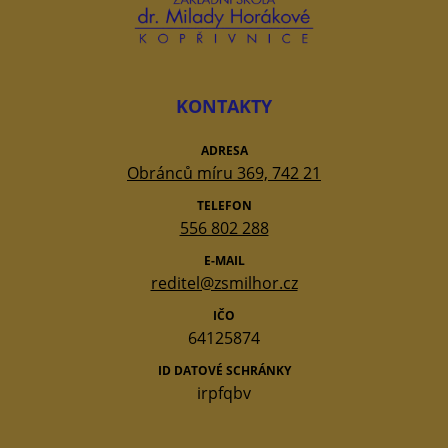
KONTAKTY
ADRESA
Obránců míru 369, 742 21
TELEFON
556 802 288
E-MAIL
reditel@zsmilhor.cz
IČO
64125874
ID DATOVÉ SCHRÁNKY
irpfqbv