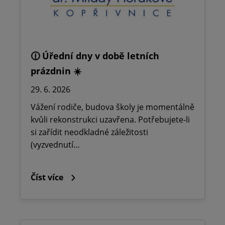
🕧 Úřední dny v době letních
prázdnin ☀️
29. 6. 2026
Vážení rodiče, budova školy je momentálně
kvůli rekonstrukci uzavřena. Potřebujete-li
si zařídit neodkladné záležitosti
(vyzvednutí…
Číst více