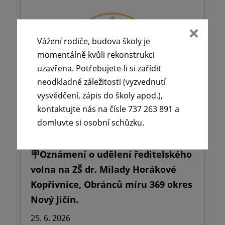
Vážení rodiče, budova školy je
momentálně kvůli rekonstrukci
uzavřena. Potřebujete-li si zařídit
neodkladné záležitosti (vyzvednutí
vysvědčení, zápis do školy apod.),
kontaktujte nás na čísle 737 263 891 a
domluvte si osobní schůzku.
🪧Oznámení o udělení ředitelského
volna na ZŠ dr. Milady Horákové
Kopřivnice, Obránců míru 369 okres
Nový Jičín.
25. 6. 2026