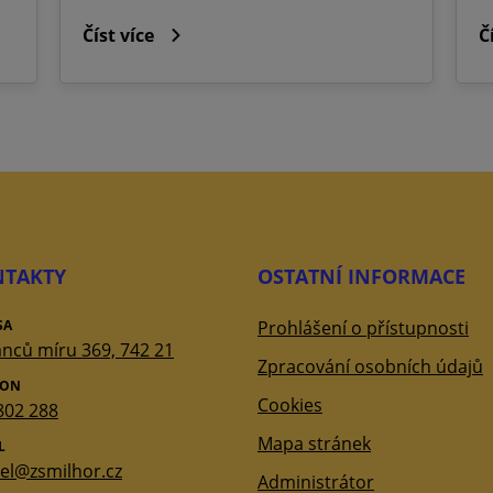
Číst více
Č
TAKTY
OSTATNÍ INFORMACE
SA
Prohlášení o přístupnosti
nců míru 369, 742 21
Zpracování osobních údajů
FON
Cookies
802 288
Mapa stránek
L
tel@zsmilhor.cz
Administrátor