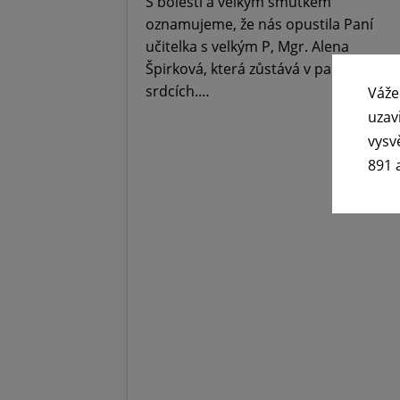
S bolestí a velkým smutkem
oznamujeme, že nás opustila Paní
učitelka s velkým P, Mgr. Alena
Špirková, která zůstává v paměti,
srdcích.…
Váže
uzav
vysv
891 