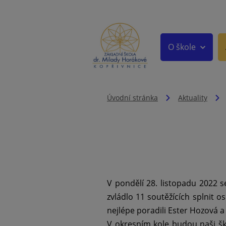
O škole
Úvodní stránka
Aktuality
V pondělí 28. listopadu 2022 s
zvládlo 11 soutěžících splnit 
nejlépe poradili Ester Hozová a 
V okresním kole budou naši šk