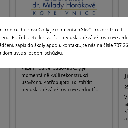
ní rodiče, budova školy je momentálně kvůli rekonstrukci
🕧 Úřední dny v době letních

řena. Potřebujete-li si zařídit neodkladné záležitosti (vyzved
ědčení, zápis do školy apod.), kontaktujte nás na čísle 737 2
prázdnin ☀️
ř
a domluvte si osobní schůzku.
M
29. 6. 2026
O
Vážení rodiče, budova školy je
momentálně kvůli rekonstrukci
J
uzavřena. Potřebujete-li si zařídit
2
neodkladné záležitosti (vyzvednutí…
V
5
z
a