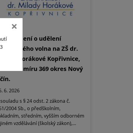
Oznámení o udělení
nutí
63
editelského volna na ZŠ dr.
ilady Horákové Kopřivnice,
bránců míru 369 okres Nový
ičín.
5. 6. 2026
 souladu s § 24 odst. 2 zákona č.
61/2004 Sb., o předškolním,
ákladním, středním, vyšším odborném
 jiném vzdělávání (školský zákon),…