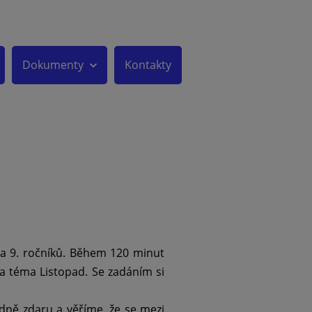
Dokumenty
Kontakty
. a 9. ročníků. Během 120 minut
na téma Listopad. Se zadáním si
dně zdaru a věříme, že se mezi