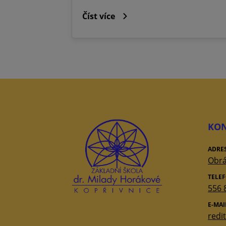
Číst více
KON
ADRE
Obrá
TELE
556 
E-MAI
redi