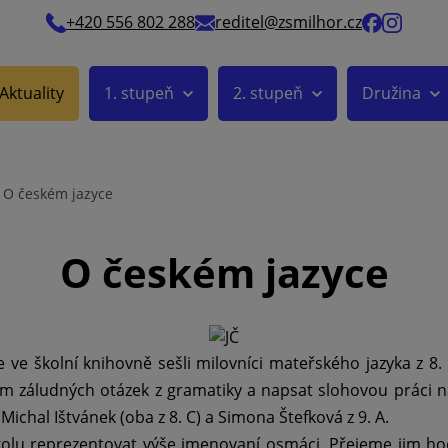
+420 556 802 288
reditel@zsmilhor.cz
Aktuality
1. stupeň
2. stupeň
Družina
O českém jazyce
O českém jazyce
e ve školní knihovně sešli milovníci mateřského jazyka z 8
osm záludných otázek z gramatiky a napsat slohovou práci 
Michal Ištvánek (oba z 8. C) a Simona Štefková z 9. A.
olu reprezentovat výše jmenovaní osmáci. Přejeme jim ho