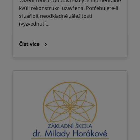
Vážení rodiče, budova školy je momentálně
kvůli rekonstrukci uzavřena. Potřebujete-li
si zařídit neodkladné záležitosti
(vyzvednutí…
Číst více