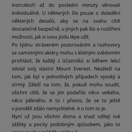
instruktoři až do poslední minuty věnovali
individuálně. U některých šlo pouze o doladění
některých detailů, aby se na svahu cítili
dostatečně bezpečně, u jiných pak šlo o rozšíření
možností, jak si svou jízdu lépe užít.
Po týdnu stráveném pozorováním a rozhovory
se samotnými aktéry mohu s klidným svědomím
prohlásit, že každý z účastníků si během lekcí
zdolal svůj vlastní Mount Everest. Nezáleží na
tom, jak byl v jednotlivých případech vysoký a
strmý. Záleží na tom, že, pokud mohu soudit,
všichni cítili, že se jim podařilo něco velkého,
něco pěkného. A to i přesto, že se to ještě
v pondělí zdálo nemyslitelné. A o tom to je.
Nyní už jsou všichni doma a snad sdílejí své
zážitky a pocity podobným způsobem, jako to