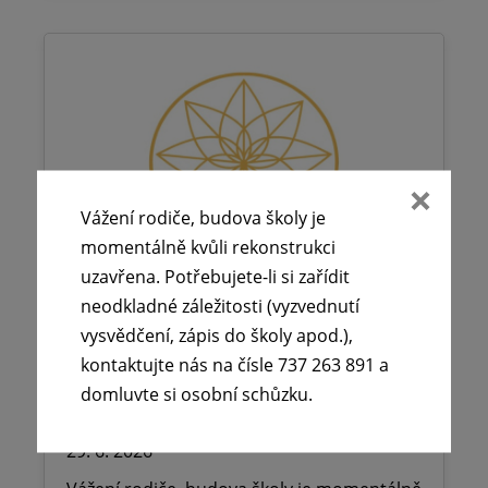
Vážení rodiče, budova školy je
momentálně kvůli rekonstrukci
uzavřena. Potřebujete-li si zařídit
neodkladné záležitosti (vyzvednutí
vysvědčení, zápis do školy apod.),
kontaktujte nás na čísle 737 263 891 a
🕧 Úřední dny v době letních
domluvte si osobní schůzku.
prázdnin ☀️
29. 6. 2026