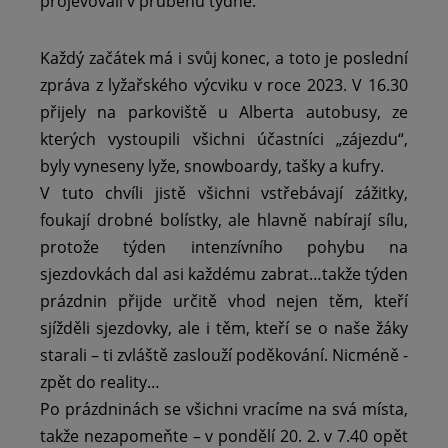
projevovali v průběhu týdne.“
Každý začátek má i svůj konec, a toto je poslední
zpráva z lyžařského výcviku v roce 2023. V 16.30
přijely na parkoviště u Alberta autobusy, ze
kterých vystoupili všichni účastníci „zájezdu“,
byly vyneseny lyže, snowboardy, tašky a kufry.
V tuto chvíli jistě všichni vstřebávají zážitky,
foukají drobné bolístky, ale hlavně nabírají sílu,
protože týden intenzívního pohybu na
sjezdovkách dal asi každému zabrat…takže týden
prázdnin přijde určitě vhod nejen těm, kteří
sjížděli sjezdovky, ale i těm, kteří se o naše žáky
starali – ti zvláště zaslouží poděkování. Nicméně -
zpět do reality…
Po prázdninách se všichni vracíme na svá místa,
takže nezapomeňte – v pondělí 20. 2. v 7.40 opět