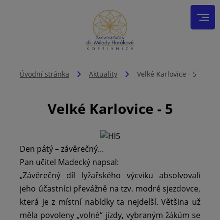
Úvodní stránka
Aktuality
Velké Karlovice - 5
Velké Karlovice - 5
Den pátý – závěrečný…
Pan učitel Madecký napsal:
„Závěrečný díl lyžařského výcviku absolvovali
jeho účastníci převážně na tzv. modré sjezdovce,
která je z místní nabídky ta nejdelší. Většina už
měla povoleny „volné“ jízdy, vybraným žákům se