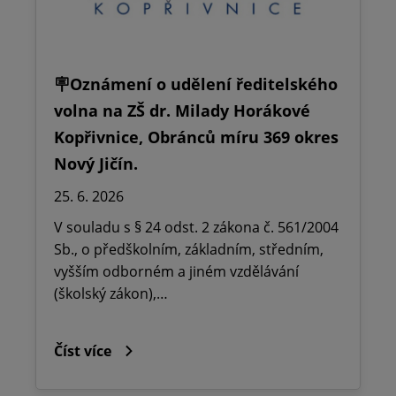
🪧Oznámení o udělení ředitelského
volna na ZŠ dr. Milady Horákové
Kopřivnice, Obránců míru 369 okres
Nový Jičín.
25. 6. 2026
V souladu s § 24 odst. 2 zákona č. 561/2004
Sb., o předškolním, základním, středním,
vyšším odborném a jiném vzdělávání
(školský zákon),…
Číst více