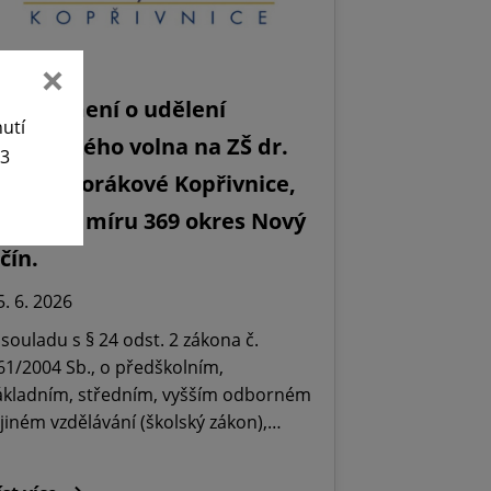
Oznámení o udělení
nutí
editelského volna na ZŠ dr.
63
ilady Horákové Kopřivnice,
bránců míru 369 okres Nový
ičín.
5. 6. 2026
 souladu s § 24 odst. 2 zákona č.
61/2004 Sb., o předškolním,
ákladním, středním, vyšším odborném
 jiném vzdělávání (školský zákon),…