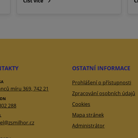
Číst více
Č
TAKTY
OSTATNÍ INFORMACE
SA
Prohlášení o přístupnosti
nců míru 369, 742 21
Zpracování osobních údajů
FON
Cookies
802 288
Mapa stránek
L
tel@zsmilhor.cz
Administrátor