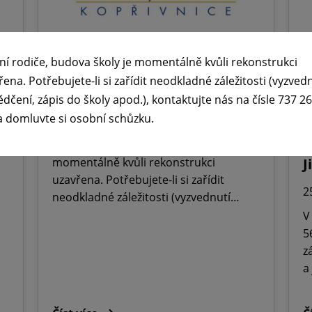
ní rodiče, budova školy je momentálně kvůli rekonstrukci
🕧 Úřední dny v době letních

řena. Potřebujete-li si zařídit neodkladné záležitosti (vyzved
prázdnin ☀️
ř
ědčení, zápis do školy apod.), kontaktujte nás na čísle 737 2
M
a domluvte si osobní schůzku.
29. 6. 2026
O
Vážení rodiče, budova školy je
momentálně kvůli rekonstrukci
J
uzavřena. Potřebujete-li si zařídit
2
neodkladné záležitosti (vyzvednutí…
V
5
z
a