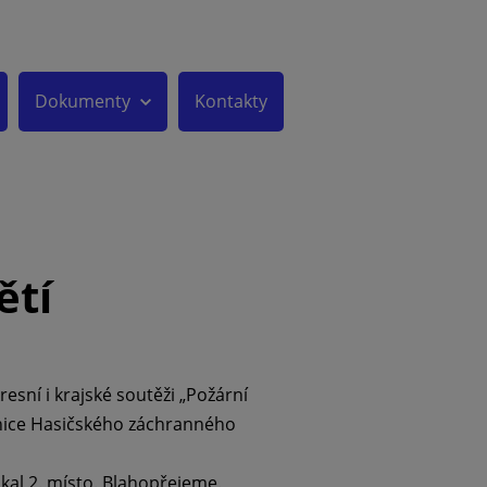
Dokumenty
Kontakty
ětí
esní i krajské soutěži „Požární
anice Hasičského záchranného
ískal 2. místo. Blahopřejeme.