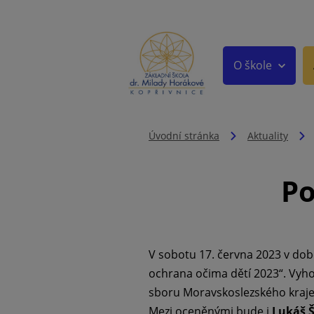
O škole
Úvodní stránka
Aktuality
Po
V sobotu 17. června 2023 v době
ochrana očima dětí 2023“. Vyh
sboru Moravskoslezského kraje,
Mezi oceněnými bude i
Lukáš 