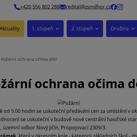
+420 556 802 288
reditel@zsmilhor.cz
Aktuality
1. stupeň
2. stupeň
Družina
Požární ochrana očima dětí
žární ochrana očima d
 od 9.00 hodin se uskuteční předávání cen za umístění v okr
odnocení se uskuteční v budově nové centrální hasičské st
 územní odbor Nový Jičín, Propojovací 2309/3.
Šrámek
, který v okresním kole - kategorii základních škol - z