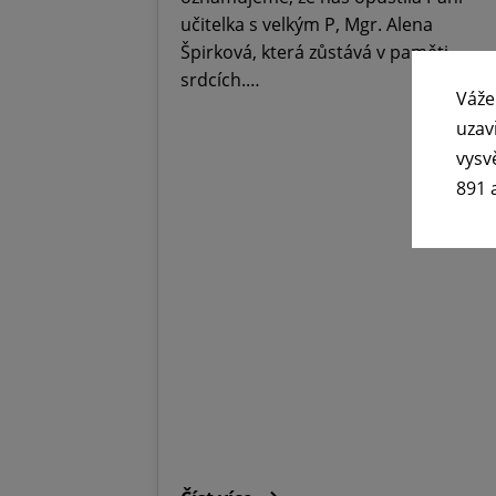
učitelka s velkým P, Mgr. Alena
Špirková, která zůstává v paměti,
srdcích.…
Váže
uzav
vysv
891 