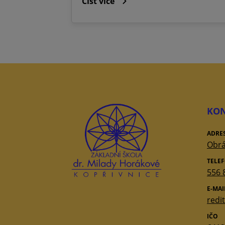
Číst více
KON
ADRE
Obrá
TELE
556 
E-MAI
redi
IČO