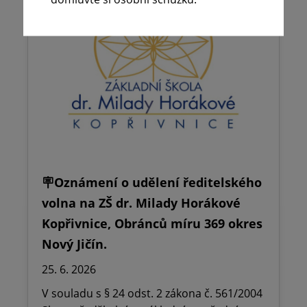
🪧Oznámení o udělení ředitelského
volna na ZŠ dr. Milady Horákové
Kopřivnice, Obránců míru 369 okres
Nový Jičín.
25. 6. 2026
V souladu s § 24 odst. 2 zákona č. 561/2004