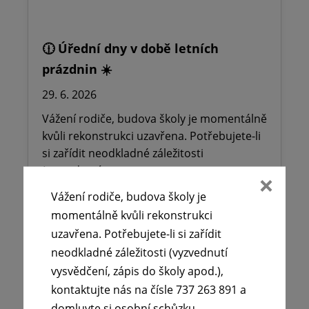
🕧 Úřední dny v době letních
prázdnin ☀️
29. 6. 2026
Vážení rodiče, budova školy je momentálně
kvůli rekonstrukci uzavřena. Potřebujete-li
si zařídit neodkladné záležitosti
(vyzvednutí…
Vážení rodiče, budova školy je
momentálně kvůli rekonstrukci
Číst více
uzavřena. Potřebujete-li si zařídit
neodkladné záležitosti (vyzvednutí
vysvědčení, zápis do školy apod.),
kontaktujte nás na čísle 737 263 891 a
domluvte si osobní schůzku.