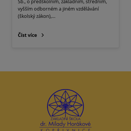
Sb., o předškolním, základním, středním,
vyšším odborném a jiném vzdělávání
(školský zákon),…
Číst více