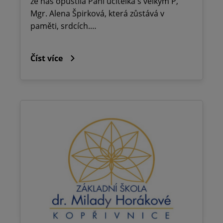
že nás opustila Paní učitelka s velkým P,
Mgr. Alena Špirková, která zůstává v
paměti, srdcích.…
Číst více