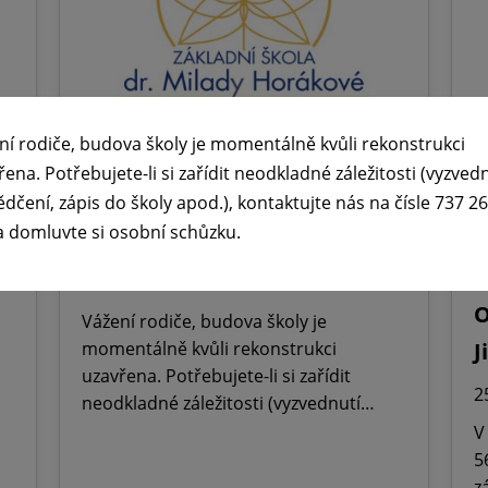
ní rodiče, budova školy je momentálně kvůli rekonstrukci
řena. Potřebujete-li si zařídit neodkladné záležitosti (vyzved
🕧 Úřední dny v době letních

ědčení, zápis do školy apod.), kontaktujte nás na čísle 737 2
a domluvte si osobní schůzku.
prázdnin ☀️
ř
M
29. 6. 2026
O
Vážení rodiče, budova školy je
momentálně kvůli rekonstrukci
J
uzavřena. Potřebujete-li si zařídit
2
neodkladné záležitosti (vyzvednutí…
V
5
z