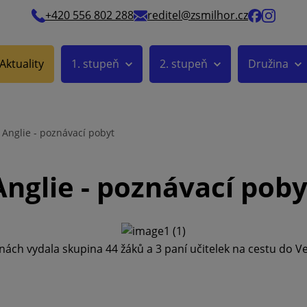
+420 556 802 288
reditel@zsmilhor.cz
Aktuality
1. stupeň
2. stupeň
Družina
Anglie - poznávací pobyt
Anglie - poznávací poby
nách vydala skupina 44 žáků a 3 paní učitelek na cestu do Ve