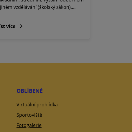
 jiném vzdělávání (školský zákon),…
íst více
OBLÍBENÉ
Virtuální prohlídka
Sportoviště
Fotogalerie