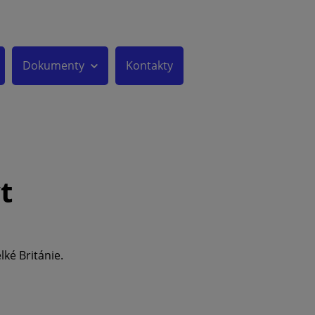
Dokumenty
Kontakty
t
lké Británie.