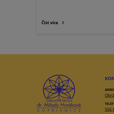
Číst více
KON
ADRE
Obrá
TELE
556 