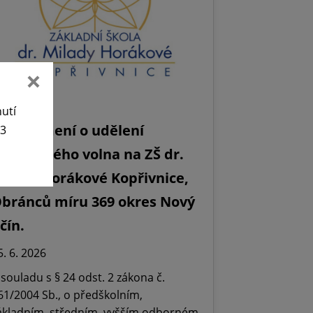
nutí
Oznámení o udělení
63
editelského volna na ZŠ dr.
ilady Horákové Kopřivnice,
bránců míru 369 okres Nový
ičín.
5. 6. 2026
 souladu s § 24 odst. 2 zákona č.
61/2004 Sb., o předškolním,
ákladním, středním, vyšším odborném