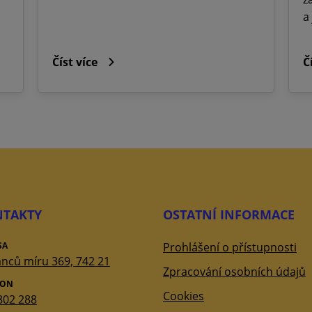
a
Číst více
Č
TAKTY
OSTATNÍ INFORMACE
SA
Prohlášení o přístupnosti
nců míru 369, 742 21
Zpracování osobních údajů
FON
Cookies
802 288