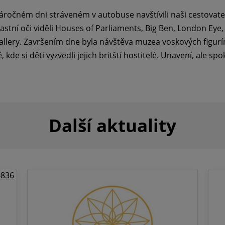
 náročném dni stráveném v autobuse navštívili naši cestovat
stní oči viděli Houses of Parliaments, Big Ben, London Eye,
allery. Završením dne byla návštěva muzea voskových figu
kde si děti vyzvedli jejich britští hostitelé. Unavení, ale spok
Další aktuality