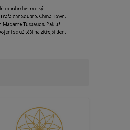
elé mnoho historických
 Trafalgar Square, China Town,
rín Madame Tussauds. Pak už
ojení se už těší na zítřejší den.