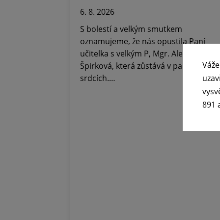
6. 8. 2026
S bolestí a velkým smutkem
oznamujeme, že nás opustila Paní
učitelka s velkým P, Mgr. Alena
Váže
Špirková, která zůstává v paměti,
srdcích.…
uzav
vysv
891 