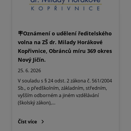
🪧Oznámení o udělení ředitelského
volna na ZŠ dr. Milady Horákové
Kopřivnice, Obránců míru 369 okres
Nový Jičín.
25. 6. 2026
V souladu s § 24 odst. 2 zákona č. 561/2004
Sb., o předškolním, základním, středním,
vyšším odborném a jiném vzdělávání
(školský zákon),…
Číst více