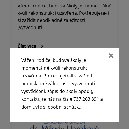
Vážení rodiče, budova školy je momentálně
kvůli rekonstrukci uzavřena. Potřebujete-li
si zařídit neodkladné záležitosti
(vyzvednutí…
Číst více
Vážení rodiče, budova školy je
momentálně kvůli rekonstrukci
uzavřena. Potřebujete-li si zařídit
neodkladné záležitosti (vyzvednutí
vysvědčení, zápis do školy apod.),
kontaktujte nás na čísle 737 263 891 a
domluvte si osobní schůzku.