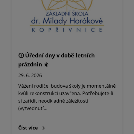
🕧 Úřední dny v době letních
prázdnin ☀️
29. 6. 2026
Vážení rodiče, budova školy je momentálně
kvůli rekonstrukci uzavřena. Potřebujete-li
si zařídit neodkladné záležitosti
(vyzvednutí…
Číst více