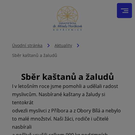
Úvodní stránka
Aktuality
Sběr kaštanů a žaludů
Sběr kaštanů a žaludů
I v letošním roce jsme pomohli a udělali radost
myslivcům. Nasbírané kaštany a žaludy si
tentokrát
odvezli myslivci z Příbora a z Obory Bílá a nebylo
to malé množství. Naši žáci, rodiče i učitelé
nasbírali
a pečlivě usušili celkem 990 kg podzimních