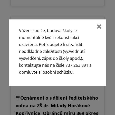
Vážení rodiče, budova školy je
momentálně kvůli rekonstrukci
uzavřena. Potřebujete-li si zařídit
neodkladné záležitosti (vyzvednutí
vysvědčení, zápis do školy apod.),
kontaktujte nás na čísle 737 263 891 a
domluvte si osobní schůzku.
🪧Oznámení o udělení ředitelského
volna na ZŠ dr. Milady Horákové
Kopřivnice, Obránců míru 369 okres