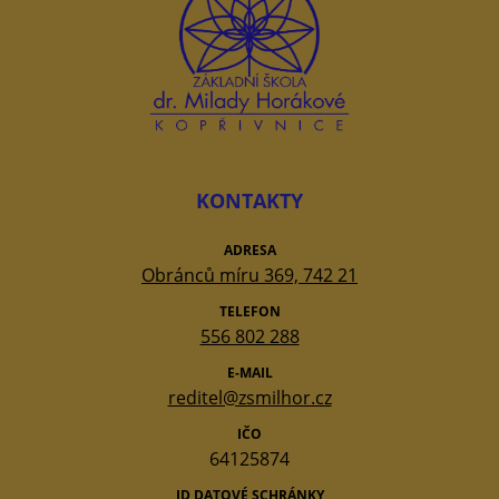
KONTAKTY
ADRESA
Obránců míru 369, 742 21
TELEFON
556 802 288
E-MAIL
reditel@zsmilhor.cz
IČO
64125874
ID DATOVÉ SCHRÁNKY