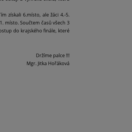
m získali 6.místo, ale žáci 4.-5.
li 1. místo. Součtem časů všech 3
postup do krajského finále, které
Držíme palce !!!
Mgr. Jitka Hořáková