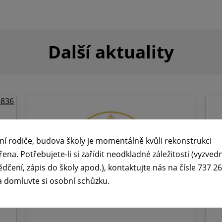
Další aktuality
ní rodiče, budova školy je momentálně kvůli rekonstrukci
řena. Potřebujete-li si zařídit neodkladné záležitosti (vyzved
ědčení, zápis do školy apod.), kontaktujte nás na čísle 737 2
a domluvte si osobní schůzku.