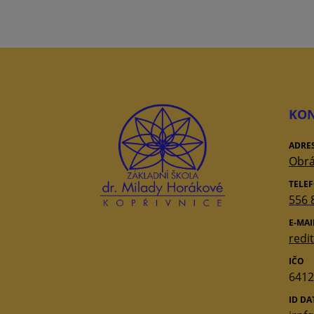
KON
ADRE
Obrá
TELE
556 
E-MAI
redi
IČO
6412
ID D