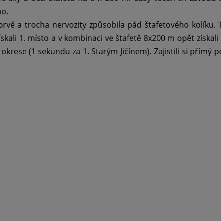
ho.
oprvé a trocha nervozity způsobila pád štafetového kolíku. Tí
 získali 1. místo a v kombinaci ve štafetě 8x200 m opět získa
v okrese (1 sekundu za 1. Starým Jičínem). Zajistili si přímý 