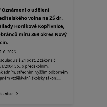
Oznámení o udělení
editelského volna na ZŠ dr.
ilady Horákové Kopřivnice,
bránců míru 369 okres Nový
ičín.
5. 6. 2026
 souladu s § 24 odst. 2 zákona č.
61/2004 Sb., o předškolním,
ákladním, středním, vyšším odborném
 jiném vzdělávání (školský zákon),…
íst více