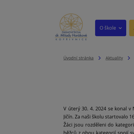
O škole
Úvodní stránka
Aktuality
V úterý 30. 4. 2024 se konal v
Jičín. Za naši školu startovalo 
Žáci jsou rozděleni do kategorie
běžců z obou kategorií spojí sv