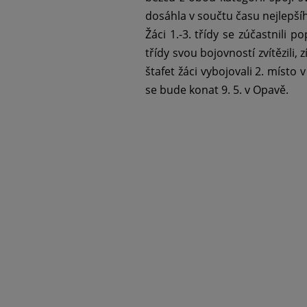
dosáhla v součtu času nejlepší
Žáci 1.-3. třídy se zúčastnili p
třídy svou bojovností zvítězili,
štafet žáci vybojovali 2. místo 
se bude konat 9. 5. v Opavě.