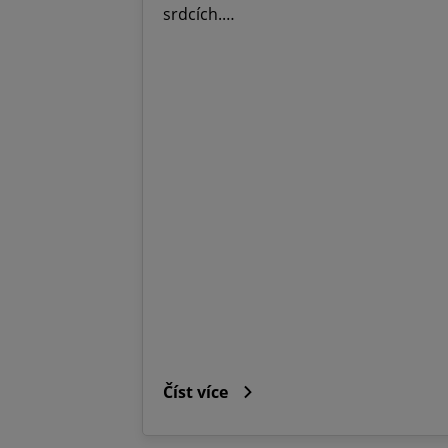
srdcích.…
Číst více