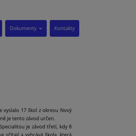
Dokumenty
Kontakty
e vyslalo 17 škol z okresu Nový
o ně je tento závod určen.
Specialitou je závod třetí, kdy 8
e sčítají a vyhrává škola, která