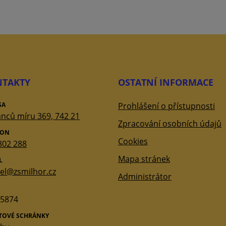
TAKTY
OSTATNÍ INFORMACE
SA
Prohlášení o přístupnosti
nců míru 369, 742 21
Zpracování osobních údajů
FON
Cookies
802 288
Mapa stránek
L
tel@zsmilhor.cz
Administrátor
5874
ATOVÉ SCHRÁNKY