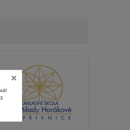
nutí
63