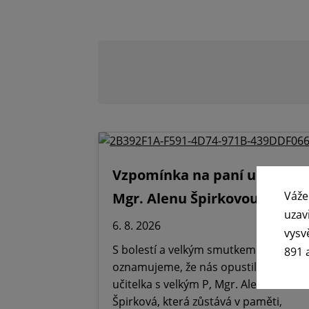
Vzpomínka na paní učitelku
Váže
Mgr. Alenu Špirkovou
uzav
6. 8. 2026
vysv
S bolestí a velkým smutkem
891 
oznamujeme, že nás opustila Paní
učitelka s velkým P, Mgr. Alena
Špirková, která zůstává v paměti,