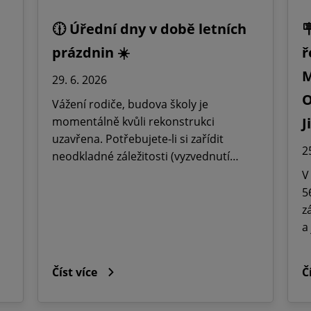
🕧 Úřední dny v době letních

prázdnin ☀️
ř
M
29. 6. 2026
O
Vážení rodiče, budova školy je
momentálně kvůli rekonstrukci
J
uzavřena. Potřebujete-li si zařídit
2
neodkladné záležitosti (vyzvednutí…
V
5
z
a
Číst více
Č