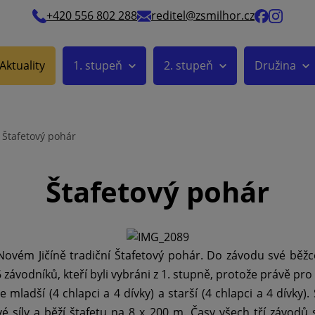
+420 556 802 288
reditel@zsmilhor.cz
Aktuality
1. stupeň
2. stupeň
Družina
Štafetový pohár
Štafetový pohár
 Novém Jičíně tradiční Štafetový pohár. Do závodu své běžc
16 závodníků, kteří byli vybráni z 1. stupně, protože právě pr
 mladší (4 chlapci a 4 dívky) a starší (4 chlapci a 4 dívky). 
é síly a běží štafetu na 8 x 200 m. Časy všech tří závodů s