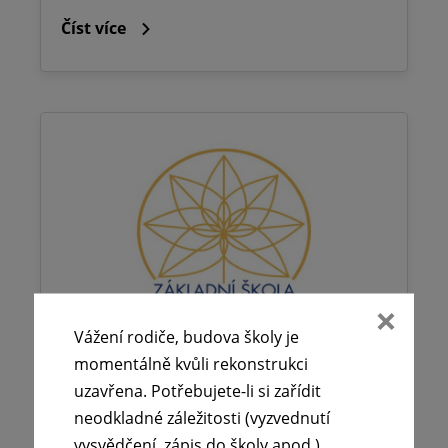
Číst více
Vážení rodiče, budova školy je
momentálně kvůli rekonstrukci
uzavřena. Potřebujete-li si zařídit
neodkladné záležitosti (vyzvednutí
🪧Oznámení o udělení ředitelského
vysvědčení, zápis do školy apod.),