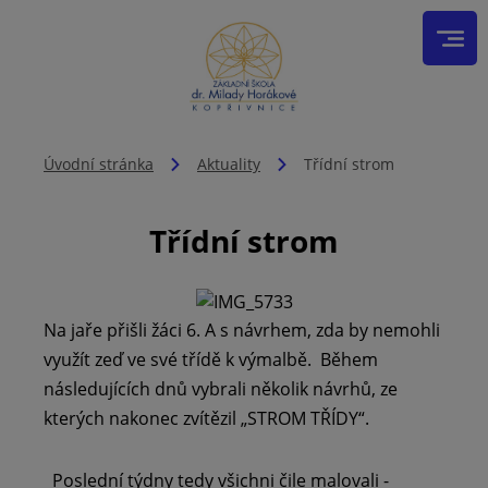
Úvodní stránka
Aktuality
Třídní strom
Třídní strom
Na jaře přišli žáci 6. A s návrhem, zda by nemohli
využít zeď ve své třídě k výmalbě. Během
následujících dnů vybrali několik návrhů, ze
kterých nakonec zvítězil „STROM TŘÍDY“.
Poslední týdny tedy všichni čile malovali -