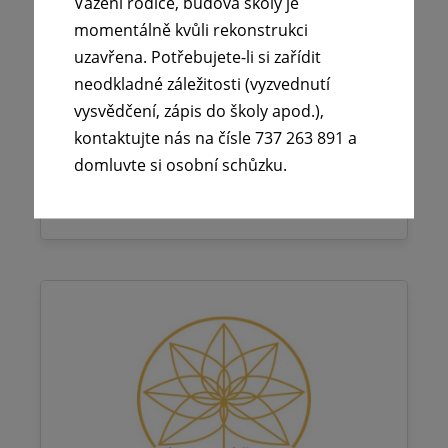
Vážení rodiče, budova školy je
29. 6. 2026
momentálně kvůli rekonstrukci
Vážení rodiče, budova školy je momentálně
uzavřena. Potřebujete-li si zařídit
kvůli rekonstrukci uzavřena. Potřebujete-li
neodkladné záležitosti (vyzvednutí
si zařídit neodkladné záležitosti
vysvědčení, zápis do školy apod.),
(vyzvednutí…
kontaktujte nás na čísle 737 263 891 a
domluvte si osobní schůzku.
Číst více