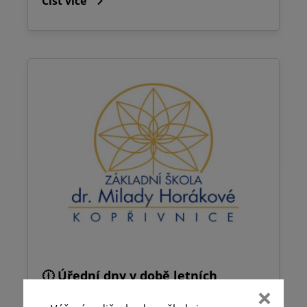
Číst více
🕧 Úřední dny v době letních
prázdnin ☀️