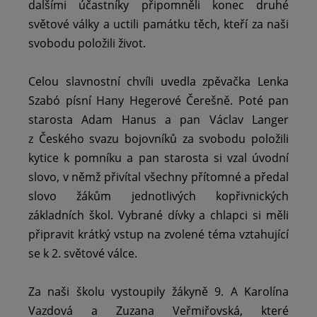
dalšími účastníky připomněli konec druhé
světové války a uctili památku těch, kteří za naši
svobodu položili život.
Celou slavnostní chvíli uvedla zpěvačka Lenka
Szabó písní Hany Hegerové Čerešně. Poté pan
starosta Adam Hanus a pan Václav Langer
z Českého svazu bojovníků za svobodu položili
kytice k pomníku a pan starosta si vzal úvodní
slovo, v němž přivítal všechny přítomné a předal
slovo žákům jednotlivých kopřivnických
základních škol. Vybrané dívky a chlapci si měli
připravit krátký vstup na zvolené téma vztahující
se k 2. světové válce.
Za naši školu vystoupily žákyně 9. A Karolína
Vazdová a Zuzana Veřmiřovská, které