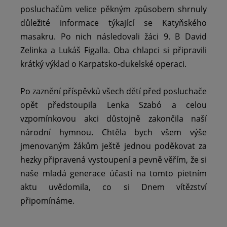
posluchačům velice pěkným způsobem shrnuly
důležité informace týkající se Katyňského
masakru. Po nich následovali žáci 9. B David
Zelinka a Lukáš Figalla. Oba chlapci si připravili
krátký výklad o Karpatsko-dukelské operaci.
Po zaznění příspěvků všech dětí před posluchače
opět předstoupila Lenka Szabó a celou
vzpomínkovou akci důstojně zakončila naší
národní hymnou. Chtěla bych všem výše
jmenovaným žákům ještě jednou poděkovat za
hezky připravená vystoupení a pevně věřím, že si
naše mladá generace účastí na tomto pietním
aktu uvědomila, co si Dnem vítězství
připomínáme.