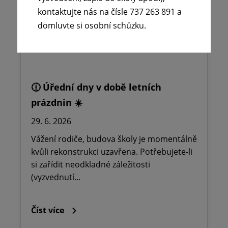
kontaktujte nás na čísle 737 263 891 a
domluvte si osobní schůzku.
🕧 Úřední dny v době letních
prázdnin ☀️
29. 6. 2026
Vážení rodiče, budova školy je momentálně
kvůli rekonstrukci uzavřena. Potřebujete-li
si zařídit neodkladné záležitosti
(vyzvednutí…
Číst více