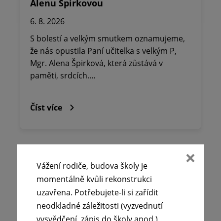
Alenu Špirkovou
6. 8. 2026
S bolestí a velkým smutkem oznamujeme,
že nás opustila Paní učitelka s velkým P,
Mgr. Alena Špirková, která zůstává v
paměti, srdcích.…
Číst více
Vážení rodiče, budova školy je
momentálně kvůli rekonstrukci
uzavřena. Potřebujete-li si zařídit
neodkladné záležitosti (vyzvednutí
vysvědčení, zápis do školy apod.),