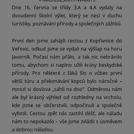
Dne 16. června se třídy 3.A a 4.A vydaly na
dvoudenní školní výlet, který se nesl v duchu
turistiky, poznávání přírody a společných zážitků.
První den jsme zahájili cestou z Kopřivnice do
Veřovic, odkud jsme se vydali na výšlap na horu
Javorník. Počasí nám přálo, a tak nic nebránilo
tomu, abychom si naplno užili krásy beskydské
přírody. Pro některé z žáků šlo o vůbec první
větší túru a překonávání kopců bylo náročné –
mnozí si doslova „sáhli na dno“. Odměnou nám
ale byl krásný výhled od rozhledny na vrcholu,
kde jsme se občerstvili, odpočinuli a společně
vyfotili. Cestou zpět nás zastihl déšť, ale náladu
nám to nepokazilo – vše jsme zvládli s úsměvem
a dobrou náladou.