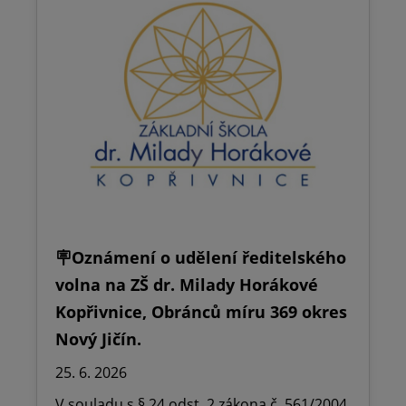
🪧Oznámení o udělení ředitelského
volna na ZŠ dr. Milady Horákové
Kopřivnice, Obránců míru 369 okres
Nový Jičín.
25. 6. 2026
V souladu s § 24 odst. 2 zákona č. 561/2004