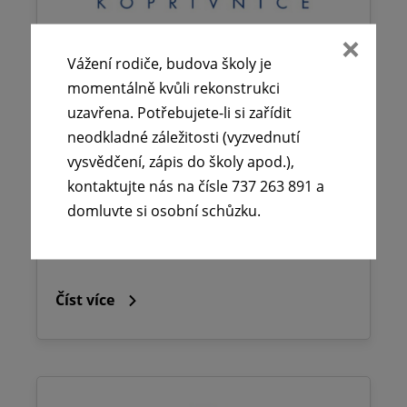
Vážení rodiče, budova školy je
🕧 Úřední dny v době letních
momentálně kvůli rekonstrukci
prázdnin ☀️
uzavřena. Potřebujete-li si zařídit
neodkladné záležitosti (vyzvednutí
29. 6. 2026
vysvědčení, zápis do školy apod.),
Vážení rodiče, budova školy je momentálně
kontaktujte nás na čísle 737 263 891 a
kvůli rekonstrukci uzavřena. Potřebujete-li
domluvte si osobní schůzku.
si zařídit neodkladné záležitosti
(vyzvednutí…
Číst více