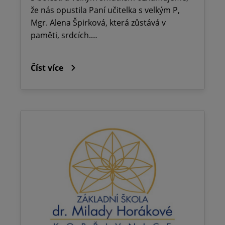
že nás opustila Paní učitelka s velkým P,
Mgr. Alena Špirková, která zůstává v
paměti, srdcích.…
Číst více