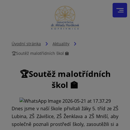
Úvodní stránka
Aktuality
🏆Soutěž malotřídních škol 🏫
🏆Soutěž malotřídních
škol 🏫
Dnes jsme v naší škole přivítali žáky 5. tříd ze ZŠ
Lubina, ZŠ Závišice, ZŠ Ženklava a ZŠ Mniší, aby
společně poznali prostředí školy, zasoutěžili si a