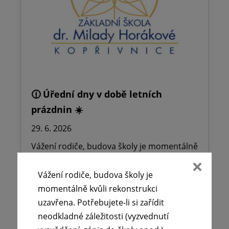
🕧 Úřední dny v době letních
prázdnin ☀️
29. 6. 2026
Vážení rodiče, budova školy je momentálně
kvůli rekonstrukci uzavřena. Potřebujete-li
si zařídit neodkladné záležitosti
Vážení rodiče, budova školy je
(vyzvednutí…
momentálně kvůli rekonstrukci
uzavřena. Potřebujete-li si zařídit
neodkladné záležitosti (vyzvednutí
Číst více