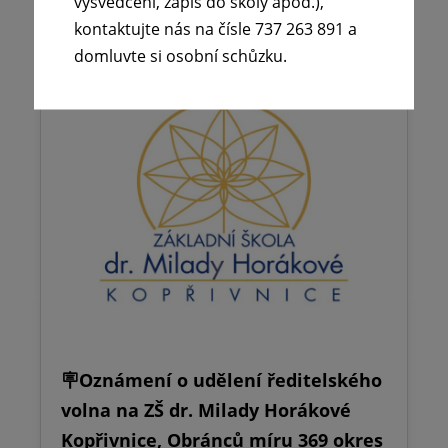
vysvědčení, zápis do školy apod.),
kontaktujte nás na čísle 737 263 891 a
domluvte si osobní schůzku.
🪧Oznámení o udělení ředitelského
volna na ZŠ dr. Milady Horákové
Kopřivnice, Obránců míru 369 okres