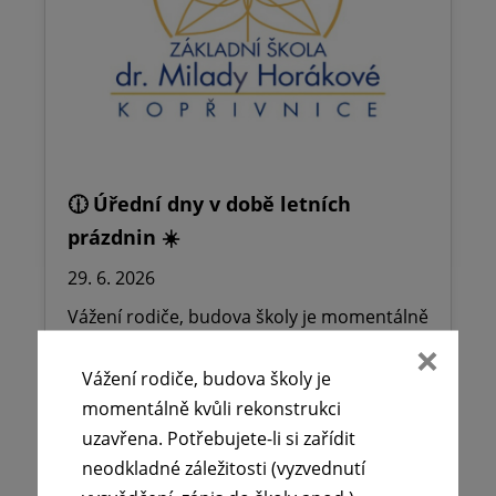
🕧 Úřední dny v době letních
prázdnin ☀️
29. 6. 2026
Vážení rodiče, budova školy je momentálně
kvůli rekonstrukci uzavřena. Potřebujete-li
si zařídit neodkladné záležitosti
Vážení rodiče, budova školy je
(vyzvednutí…
momentálně kvůli rekonstrukci
uzavřena. Potřebujete-li si zařídit
neodkladné záležitosti (vyzvednutí
Číst více