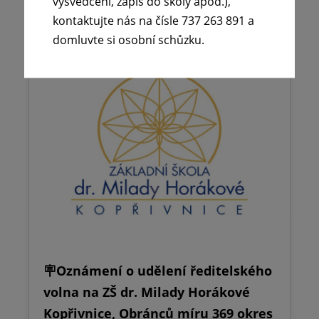
vysvědčení, zápis do školy apod.),
kontaktujte nás na čísle 737 263 891 a
domluvte si osobní schůzku.
🪧Oznámení o udělení ředitelského
volna na ZŠ dr. Milady Horákové
Kopřivnice, Obránců míru 369 okres