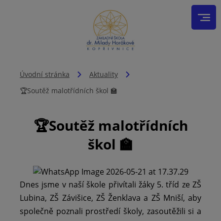
Úvodní stránka
Aktuality
🏆Soutěž malotřídních škol 🏫
🏆Soutěž malotřídních
škol 🏫
Dnes jsme v naší škole přivítali žáky 5. tříd ze ZŠ
Lubina, ZŠ Závišice, ZŠ Ženklava a ZŠ Mniší, aby
společně poznali prostředí školy, zasoutěžili si a