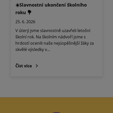
☀️Slavnostní ukončení školního
roku 💐
25. 6. 2026
V úterý jsme slavnostně uzavřeli letošní
školní rok. Na školním nádvoří jsme s
hrdostí ocenili naše nejúspěšnější žáky za
skvělé výsledky v…
Číst více