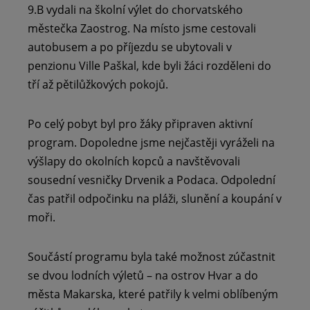
9.B vydali na školní výlet do chorvatského
městečka Zaostrog. Na místo jsme cestovali
autobusem a po příjezdu se ubytovali v
penzionu Ville Paškal, kde byli žáci rozděleni do
tří až pětilůžkových pokojů.
Po celý pobyt byl pro žáky připraven aktivní
program. Dopoledne jsme nejčastěji vyráželi na
výšlapy do okolních kopců a navštěvovali
sousední vesničky Drvenik a Podaca. Odpolední
čas patřil odpočinku na pláži, slunění a koupání v
moři.
Součástí programu byla také možnost zúčastnit
se dvou lodních výletů – na ostrov Hvar a do
města Makarska, které patřily k velmi oblíbeným