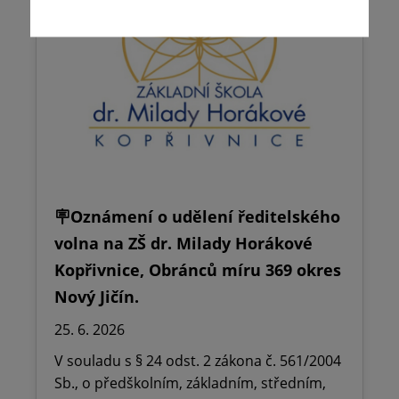
🪧Oznámení o udělení ředitelského
volna na ZŠ dr. Milady Horákové
Kopřivnice, Obránců míru 369 okres
Nový Jičín.
25. 6. 2026
V souladu s § 24 odst. 2 zákona č. 561/2004
Sb., o předškolním, základním, středním,