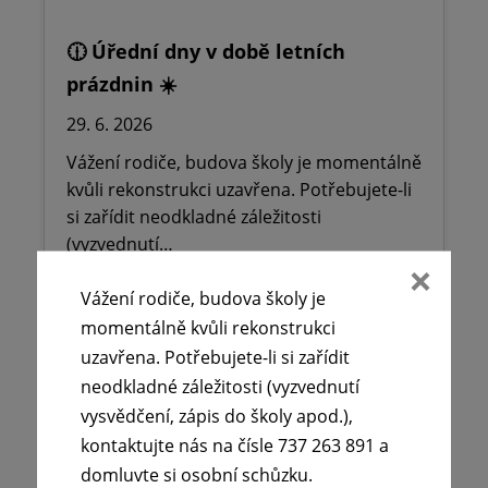
🕧 Úřední dny v době letních
prázdnin ☀️
29. 6. 2026
Vážení rodiče, budova školy je momentálně
kvůli rekonstrukci uzavřena. Potřebujete-li
si zařídit neodkladné záležitosti
(vyzvednutí…
Vážení rodiče, budova školy je
Číst více
momentálně kvůli rekonstrukci
uzavřena. Potřebujete-li si zařídit
neodkladné záležitosti (vyzvednutí
vysvědčení, zápis do školy apod.),
kontaktujte nás na čísle 737 263 891 a
domluvte si osobní schůzku.