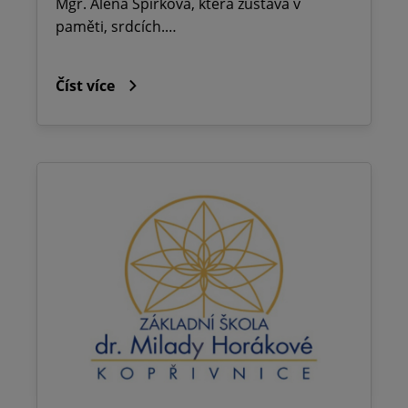
Mgr. Alena Špirková, která zůstává v
paměti, srdcích.…
Číst více