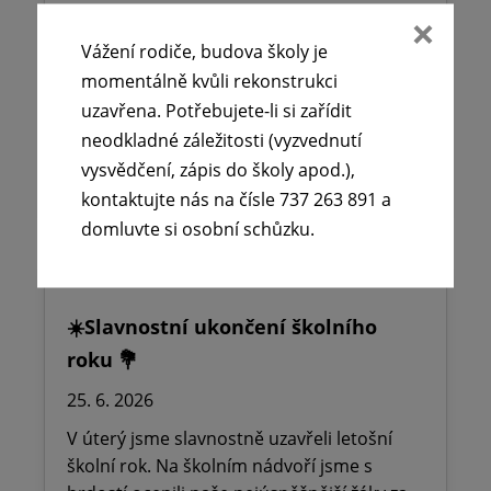
Vážení rodiče, budova školy je momentálně
kvůli rekonstrukci uzavřena. Potřebujete-li
Vážení rodiče, budova školy je
si zařídit neodkladné záležitosti
momentálně kvůli rekonstrukci
(vyzvednutí…
uzavřena. Potřebujete-li si zařídit
neodkladné záležitosti (vyzvednutí
Číst více
vysvědčení, zápis do školy apod.),
kontaktujte nás na čísle 737 263 891 a
domluvte si osobní schůzku.
☀️Slavnostní ukončení školního
roku 💐
25. 6. 2026
V úterý jsme slavnostně uzavřeli letošní
školní rok. Na školním nádvoří jsme s