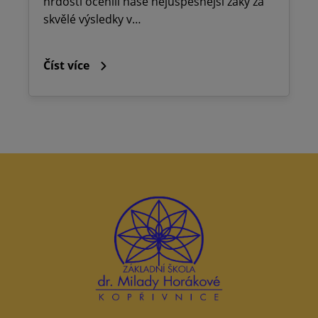
hrdostí ocenili naše nejúspěšnější žáky za
skvělé výsledky v…
Číst více