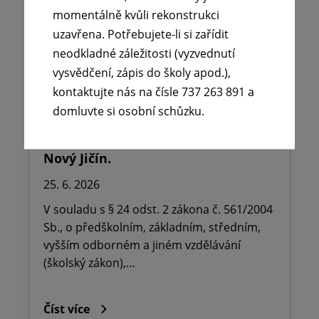
momentálně kvůli rekonstrukci
uzavřena. Potřebujete-li si zařídit
neodkladné záležitosti (vyzvednutí
vysvědčení, zápis do školy apod.),
kontaktujte nás na čísle 737 263 891 a
🪧Oznámení o udělení ředitelského
domluvte si osobní schůzku.
volna na ZŠ dr. Milady Horákové
Kopřivnice, Obránců míru 369 okres
Nový Jičín.
25. 6. 2026
V souladu s § 24 odst. 2 zákona č. 561/2004
Sb., o předškolním, základním, středním,
vyšším odborném a jiném vzdělávání
(školský zákon),…
Číst více