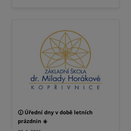
🕧 Úřední dny v době letních
prázdnin ☀️