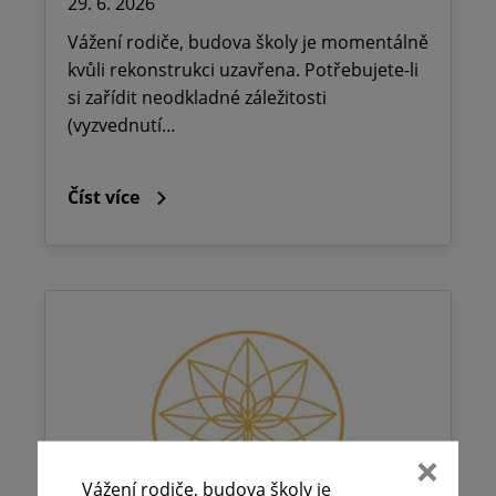
29. 6. 2026
Vážení rodiče, budova školy je momentálně
kvůli rekonstrukci uzavřena. Potřebujete-li
si zařídit neodkladné záležitosti
(vyzvednutí…
Číst více
Vážení rodiče, budova školy je