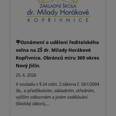
🪧Oznámení o udělení ředitelského
volna na ZŠ dr. Milady Horákové
Kopřivnice, Obránců míru 369 okres
Nový Jičín.
25. 6. 2026
V souladu s § 24 odst. 2 zákona č. 561/2004
Sb., o předškolním, základním, středním,
vyšším odborném a jiném vzdělávání
(školský zákon),…