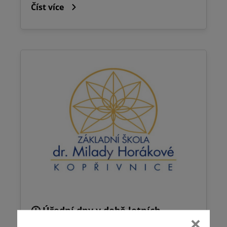
Číst více
🕧 Úřední dny v době letních
prázdnin ☀️