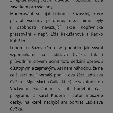
závazkem pro všechny.
Moderování se ujal Lubomír Sazovský, který
přivítal všechny přítomné, mezi nimiž byly
i osobnosti navazující akce Kopřivnické
pressování – např. Lída Rakušanová a Radko
Kubičko.
Lubomíru Sazovskému se podařilo jak svými
vzpomínkami na Ladislava Cvíčka, tak i
průvodním slovem učinit toto setkání opravdu
důstojným a zajímavým. Asi není náhodou, že na
celé akci mají nemalý podíl i dva žáci Ladislava
Cvíčka – Mgr. Martin Galia, který se saxofonistou
Václavem Kociánem zajistil hudební část
programu, a Karel Kudera – autor mosazné
desky, na které nechybí ani portrét Ladislava
Cvíčka.