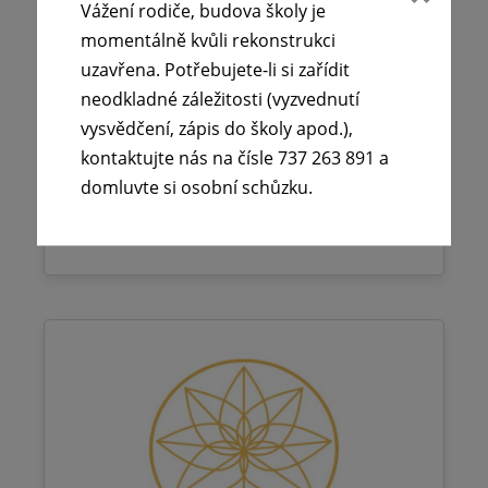
Vážení rodiče, budova školy je
29. 6. 2026
momentálně kvůli rekonstrukci
uzavřena. Potřebujete-li si zařídit
Vážení rodiče, budova školy je momentálně
neodkladné záležitosti (vyzvednutí
kvůli rekonstrukci uzavřena. Potřebujete-li
vysvědčení, zápis do školy apod.),
si zařídit neodkladné záležitosti
kontaktujte nás na čísle 737 263 891 a
(vyzvednutí…
domluvte si osobní schůzku.
Číst více