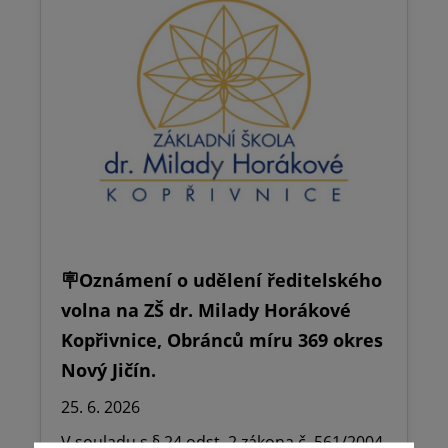
🪧Oznámení o udělení ředitelského
volna na ZŠ dr. Milady Horákové
Kopřivnice, Obránců míru 369 okres
Nový Jičín.
25. 6. 2026
V souladu s § 24 odst. 2 zákona č. 561/2004