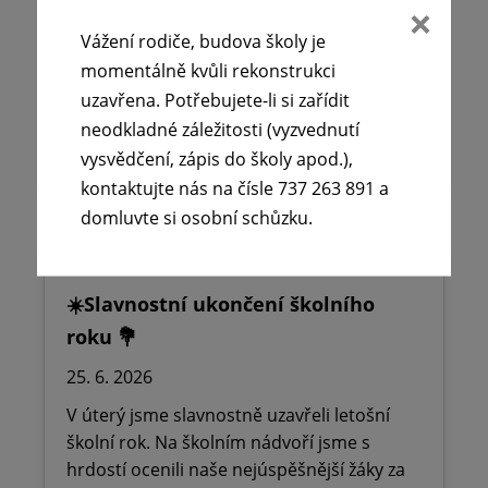
Sb., o předškolním, základním, středním,
Vážení rodiče, budova školy je
vyšším odborném a jiném vzdělávání
momentálně kvůli rekonstrukci
(školský zákon),…
uzavřena. Potřebujete-li si zařídit
neodkladné záležitosti (vyzvednutí
Číst více
vysvědčení, zápis do školy apod.),
kontaktujte nás na čísle 737 263 891 a
domluvte si osobní schůzku.
☀️Slavnostní ukončení školního
roku 💐
25. 6. 2026
V úterý jsme slavnostně uzavřeli letošní
školní rok. Na školním nádvoří jsme s
hrdostí ocenili naše nejúspěšnější žáky za