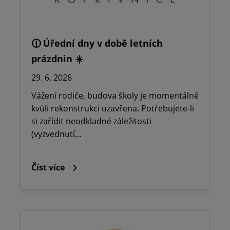
🕧 Úřední dny v době letních
prázdnin ☀️
29. 6. 2026
Vážení rodiče, budova školy je momentálně
kvůli rekonstrukci uzavřena. Potřebujete-li
si zařídit neodkladné záležitosti
(vyzvednutí…
Číst více