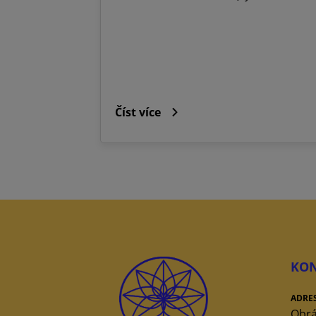
Číst více
KON
ADRE
Obrá