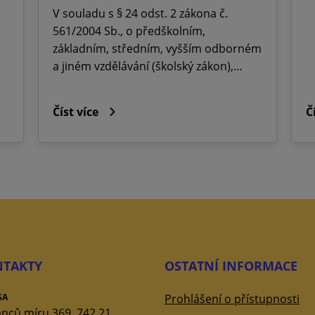
V souladu s § 24 odst. 2 zákona č.
561/2004 Sb., o předškolním,
základním, středním, vyšším odborném
a jiném vzdělávání (školský zákon),…
Číst více
Č
TAKTY
OSTATNÍ INFORMACE
SA
Prohlášení o přístupnosti
nců míru 369, 742 21