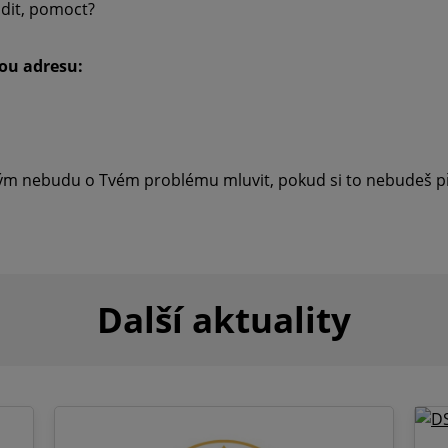
adit, pomoct?
ou adresu:
m nebudu o Tvém problému mluvit, pokud si to nebudeš přá
Další aktuality