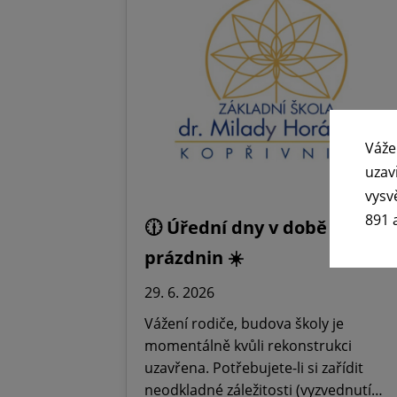
Váže
uzav
vysv
891 
🕧 Úřední dny v době letních
prázdnin ☀️
29. 6. 2026
Vážení rodiče, budova školy je
momentálně kvůli rekonstrukci
uzavřena. Potřebujete-li si zařídit
neodkladné záležitosti (vyzvednutí…