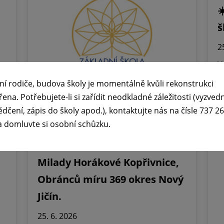
☀
š
2
V
š
ní rodiče, budova školy je momentálně kvůli rekonstrukci
h
řena. Potřebujete-li si zařídit neodkladné záležitosti (vyzved
z
ědčení, zápis do školy apod.), kontaktujte nás na čísle 737 2
a domluvte si osobní schůzku.
🪧Oznámení o udělení
ředitelského volna na ZŠ dr.
Milady Horákové Kopřivnice,
Obránců míru 369 okres Nový
Jičín.
25. 6. 2026