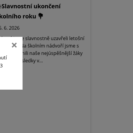
️Slavnostní ukončení
kolního roku 💐
5. 6. 2026
 úterý jsme slavnostně uzavřeli letošní
kolní rok. Na školním nádvoří jsme s
rdostí ocenili naše nejúspěšnější žáky
nutí
a skvělé výsledky v…
63