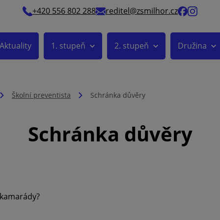
+420 556 802 288
reditel@zsmilhor.cz
Aktuality
1. stupeň
2. stupeň
Družina
Školní preventista
Schránka důvěry
Schránka důvěry
, kamarády?