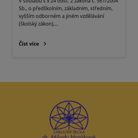
V souladu s § 24 odst. 2 zákona č. 561/2004
Sb., o předškolním, základním, středním,
vyšším odborném a jiném vzdělávání
(školský zákon),…
Číst více