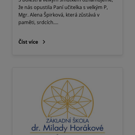
že nás opustila Paní učitelka s velkým P,
Mgr. Alena Špirková, která zůstává v
paměti, srdcích.…
Číst více