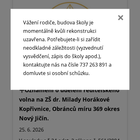
Vážení rodiče, budova školy je
momentálně kvůli rekonstrukci
uzavřena. Potřebujete-li si zařídit
neodkladné záležitosti (vyzvednutí
vysvědčení, zápis do školy apod.),
kontaktujte nás na čísle 737 263 891 a
domluvte si osobní schůzku.
🪧Oznámení o udělení ředitelského
volna na ZŠ dr. Milady Horákové
Kopřivnice, Obránců míru 369 okres
Nový Jičín.
25. 6. 2026