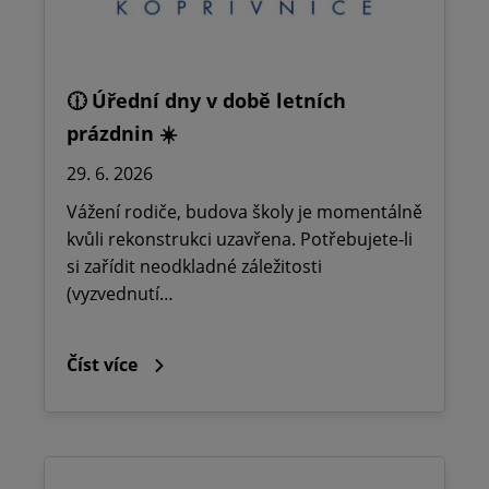
🕧 Úřední dny v době letních
prázdnin ☀️
29. 6. 2026
Vážení rodiče, budova školy je momentálně
kvůli rekonstrukci uzavřena. Potřebujete-li
si zařídit neodkladné záležitosti
(vyzvednutí…
Číst více