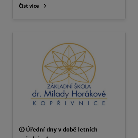
Číst více
🕧 Úřední dny v době letních