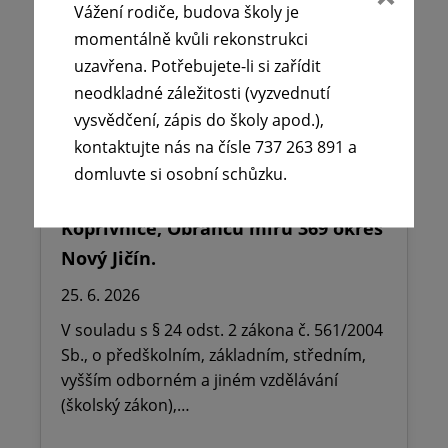
Vážení rodiče, budova školy je
momentálně kvůli rekonstrukci
uzavřena. Potřebujete-li si zařídit
neodkladné záležitosti (vyzvednutí
vysvědčení, zápis do školy apod.),
kontaktujte nás na čísle 737 263 891 a
🪧Oznámení o udělení ředitelského
domluvte si osobní schůzku.
volna na ZŠ dr. Milady Horákové
Kopřivnice, Obránců míru 369 okres
Nový Jičín.
25. 6. 2026
V souladu s § 24 odst. 2 zákona č. 561/2004
Sb., o předškolním, základním, středním,
vyšším odborném a jiném vzdělávání
(školský zákon),…