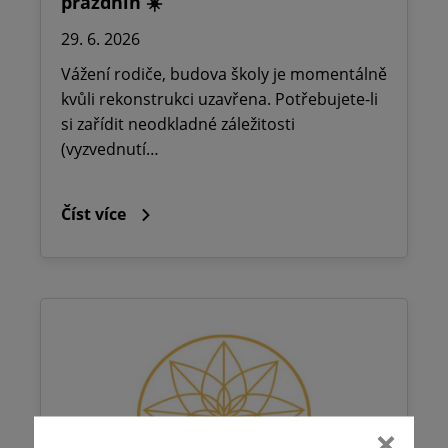
prázdnin ☀️
29. 6. 2026
Vážení rodiče, budova školy je momentálně
kvůli rekonstrukci uzavřena. Potřebujete-li
si zařídit neodkladné záležitosti
(vyzvednutí…
Číst více