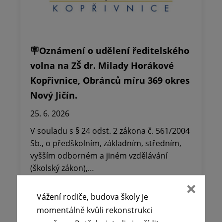
🪧Oznámení o udělení ředitelského
volna na ZŠ dr. Milady Horákové
Kopřivnice, Obránců míru 369 okres
Nový Jičín.
25. 6. 2026
V souladu s § 24 odst. 2 zákona č. 561/2004
Sb., o předškolním, základním, středním,
vyšším odborném a jiném vzdělávání
(školský zákon),…
Vážení rodiče, budova školy je
Číst více
momentálně kvůli rekonstrukci