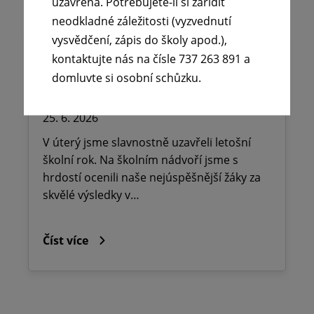
uzavřena. Potřebujete-li si zařídit
neodkladné záležitosti (vyzvednutí
vysvědčení, zápis do školy apod.),
kontaktujte nás na čísle 737 263 891 a
☀️Slavnostní ukončení školního
domluvte si osobní schůzku.
roku 💐
25. 6. 2026
V úterý jsme slavnostně uzavřeli letošní
školní rok. Na školním nádvoří jsme s
hrdostí ocenili naše nejúspěšnější žáky za
skvělé výsledky v…
Číst více