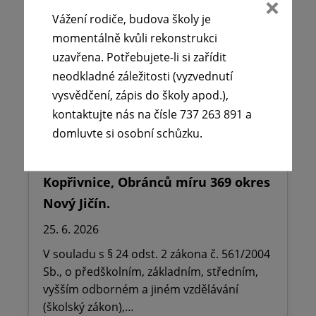
Vážení rodiče, budova školy je
momentálně kvůli rekonstrukci
uzavřena. Potřebujete-li si zařídit
neodkladné záležitosti (vyzvednutí
vysvědčení, zápis do školy apod.),
kontaktujte nás na čísle 737 263 891 a
domluvte si osobní schůzku.
🪧Oznámení o udělení ředitelského
volna na ZŠ dr. Milady Horákové
Kopřivnice, Obránců míru 369 okres
Nový Jičín.
25. 6. 2026
V souladu s § 24 odst. 2 zákona č. 561/2004
Sb., o předškolním, základním, středním,
vyšším odborném a jiném vzdělávání
(školský zákon),…