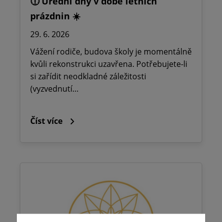
🕧 Úřední dny v době letních
prázdnin ☀️
29. 6. 2026
Vážení rodiče, budova školy je momentálně
kvůli rekonstrukci uzavřena. Potřebujete-li
si zařídit neodkladné záležitosti
(vyzvednutí…
Číst více