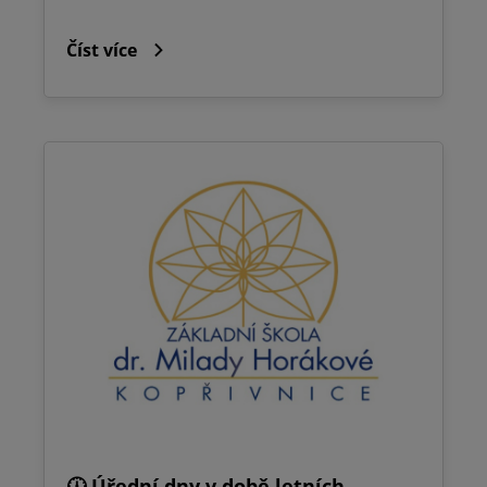
Číst více
🕧 Úřední dny v době letních