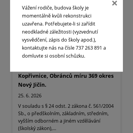
Vážení rodiče, budova školy je
momentálně kvůli rekonstrukci
uzavřena. Potřebujete-li si zařídit
neodkladné záležitosti (vyzvednutí
vysvědčení, zápis do školy apod.),
kontaktujte nás na čísle 737 263 891 a
domluvte si osobní schůzku.
🪧Oznámení o udělení ředitelského
volna na ZŠ dr. Milady Horákové
Kopřivnice, Obránců míru 369 okres
Nový Jičín.
25. 6. 2026
V souladu s § 24 odst. 2 zákona č. 561/2004
Sb., o předškolním, základním, středním,
vyšším odborném a jiném vzdělávání
(školský zákon),…