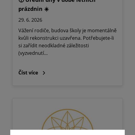
prázdnin ☀️
29. 6. 2026
Vážení rodiče, budova školy je momentálně
kvůli rekonstrukci uzavřena. Potřebujete-li
si zařídit neodkladné záležitosti
(vyzvednutí…
Číst více