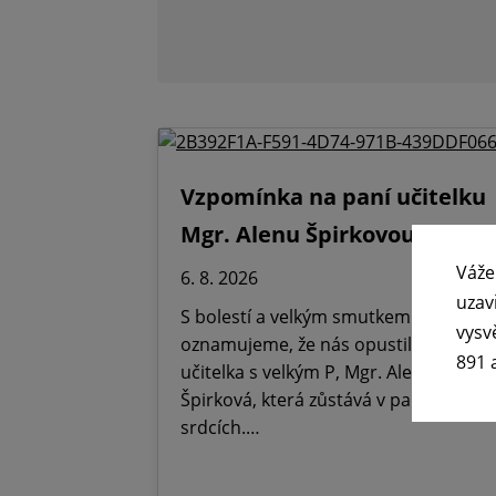
Vzpomínka na paní učitelku
Mgr. Alenu Špirkovou
Váže
6. 8. 2026
uzav
S bolestí a velkým smutkem
vysv
oznamujeme, že nás opustila Paní
891 
učitelka s velkým P, Mgr. Alena
Špirková, která zůstává v paměti,
srdcích.…