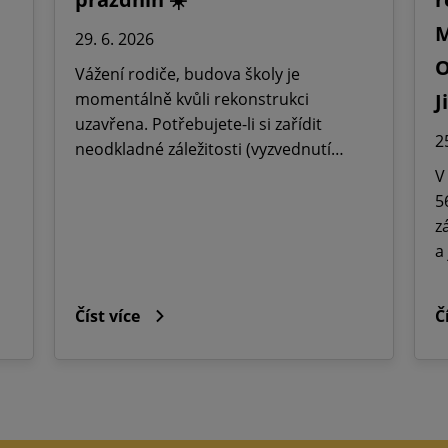
M
29. 6. 2026
O
Vážení rodiče, budova školy je
momentálně kvůli rekonstrukci
J
uzavřena. Potřebujete-li si zařídit
2
neodkladné záležitosti (vyzvednutí…
V
5
z
a
Číst více
Č