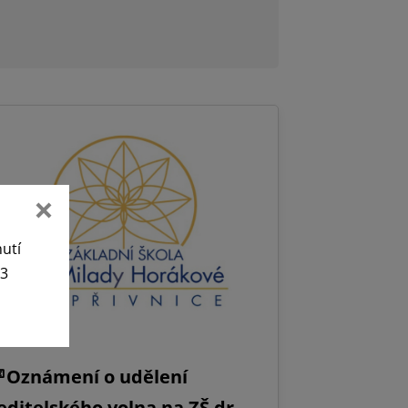
nutí
63
Oznámení o udělení
editelského volna na ZŠ dr.