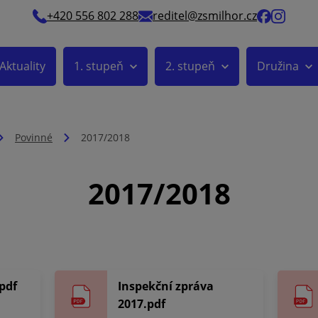
+420 556 802 288
reditel@zsmilhor.cz
Aktuality
1. stupeň
2. stupeň
Družina
Povinné
2017/2018
2017/2018
pdf
Inspekční zpráva
2017.pdf