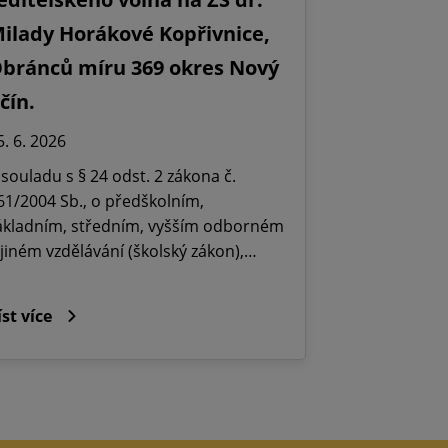
ilady Horákové Kopřivnice,
bránců míru 369 okres Nový
ičín.
5. 6. 2026
 souladu s § 24 odst. 2 zákona č.
61/2004 Sb., o předškolním,
ákladním, středním, vyšším odborném
 jiném vzdělávání (školský zákon),…
íst více