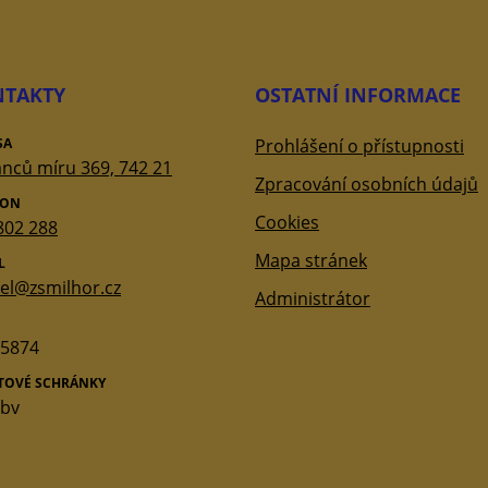
TAKTY
OSTATNÍ INFORMACE
SA
Prohlášení o přístupnosti
nců míru 369, 742 21
Zpracování osobních údajů
FON
Cookies
802 288
Mapa stránek
L
tel@zsmilhor.cz
Administrátor
5874
ATOVÉ SCHRÁNKY
qbv