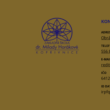
KON
ADRE
Obrá
TELE
556 
E-MAI
redi
IČO
6412
ID D
irpf