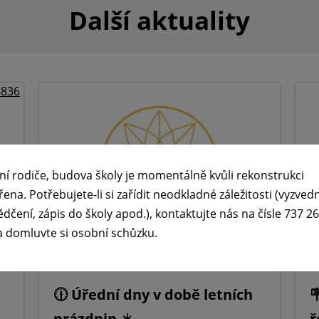
Další aktuality
ní rodiče, budova školy je momentálně kvůli rekonstrukci
řena. Potřebujete-li si zařídit neodkladné záležitosti (vyzved
ědčení, zápis do školy apod.), kontaktujte nás na čísle 737 2
a domluvte si osobní schůzku.
🕧 Úřední dny v době letních

prázdnin ☀️
ř