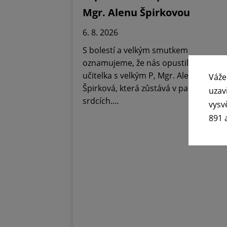
Mgr. Alenu Špirkovou
6. 8. 2026
S bolestí a velkým smutkem
oznamujeme, že nás opustila Paní
učitelka s velkým P, Mgr. Alena
Váže
Špirková, která zůstává v paměti,
uzav
srdcích.…
vysv
891 