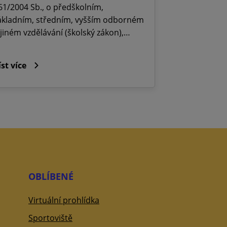
61/2004 Sb., o předškolním,
ákladním, středním, vyšším odborném
 jiném vzdělávání (školský zákon),…
íst více
OBLÍBENÉ
Virtuální prohlídka
Sportoviště