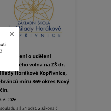
nutí
63
Oznámení o udělení
editelského volna na ZŠ dr.
ilady Horákové Kopřivnice,
bránců míru 369 okres Nový
ičín.
5. 6. 2026
 souladu s § 24 odst. 2 zákona č.