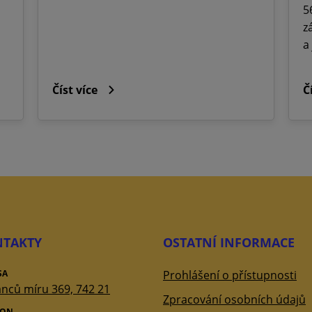
5
z
a
Číst více
Č
TAKTY
OSTATNÍ INFORMACE
SA
Prohlášení o přístupnosti
nců míru 369, 742 21
Zpracování osobních údajů
FON