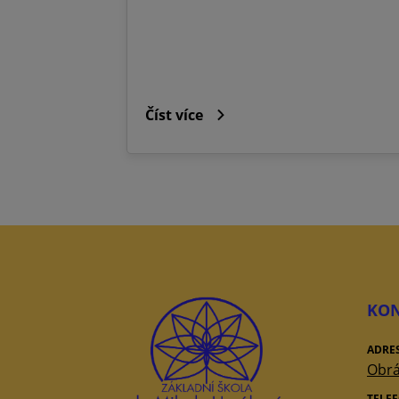
Číst více
KON
ADRE
Obrá
TELE