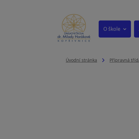
O škole
Úvodní stránka
Přípravná tříd