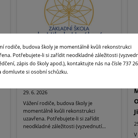
ní rodiče, budova školy je momentálně kvůli rekonstrukci
řena. Potřebujete-li si zařídit neodkladné záležitosti (vyzved
ědčení, zápis do školy apod.), kontaktujte nás na čísle 737 2
🕧 Úřední dny v době letních

a domluvte si osobní schůzku.
prázdnin ☀️
ř
M
29. 6. 2026
O
Vážení rodiče, budova školy je
momentálně kvůli rekonstrukci
J
uzavřena. Potřebujete-li si zařídit
2
neodkladné záležitosti (vyzvednutí…
V