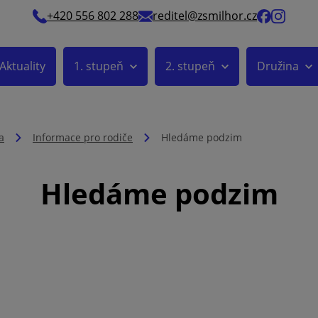
+420 556 802 288
reditel@zsmilhor.cz
Aktuality
1. stupeň
2. stupeň
Družina
a
Informace pro rodiče
Hledáme podzim
Hledáme podzim