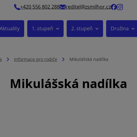
+420 556 802 288
reditel@zsmilhor.cz
Aktuality
1. stupeň
2. stupeň
Družina
a
Informace pro rodiče
Mikulášská nadílka
Mikulášská nadílka