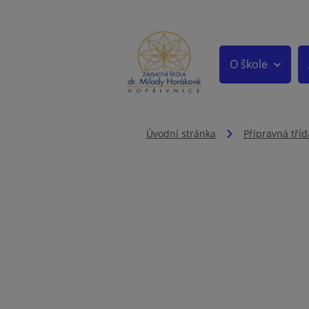
O škole
Úvodní stránka
Přípravná tříd