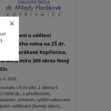
nutí
Oznámení o udělení
63
editelského volna na ZŠ dr.
ilady Horákové Kopřivnice,
bránců míru 369 okres Nový
ičín.
5. 6. 2026
 souladu s § 24 odst. 2 zákona č.
61/2004 Sb., o předškolním,
ákladním, středním, vyšším odborném
 jiném vzdělávání (školský zákon),…