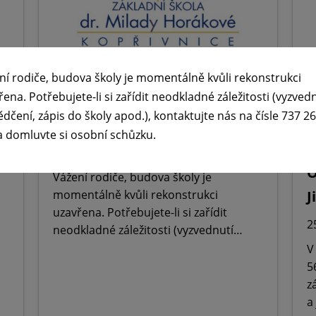
ní rodiče, budova školy je momentálně kvůli rekonstrukci
řena. Potřebujete-li si zařídit neodkladné záležitosti (vyzved
🕧 Úřední dny v době letních

ědčení, zápis do školy apod.), kontaktujte nás na čísle 737 2
prázdnin ☀️
ř
a domluvte si osobní schůzku.
M
29. 6. 2026
O
Vážení rodiče, budova školy je
momentálně kvůli rekonstrukci
J
uzavřena. Potřebujete-li si zařídit
2
neodkladné záležitosti (vyzvednutí…
V
5
z
a