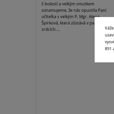
S bolestí a velkým smutkem
oznamujeme, že nás opustila Paní
učitelka s velkým P, Mgr. Alena
Špirková, která zůstává v paměti,
Váže
srdcích.…
uzav
vysv
891 