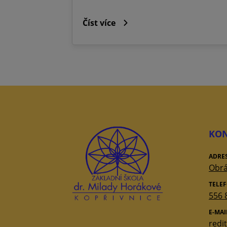
Číst více
KON
ADRE
Obrá
TELE
556 
E-MAI
redi