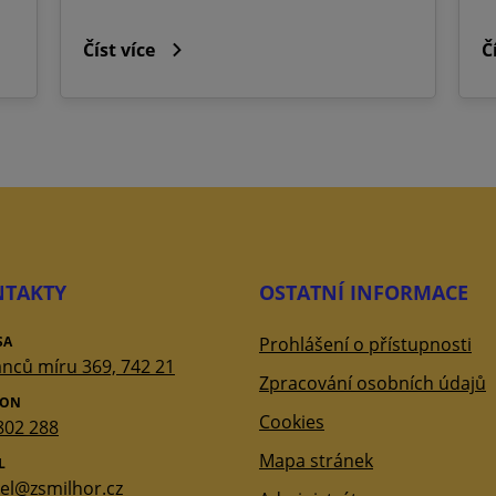
Číst více
Č
TAKTY
OSTATNÍ INFORMACE
SA
Prohlášení o přístupnosti
nců míru 369, 742 21
Zpracování osobních údajů
FON
Cookies
802 288
Mapa stránek
L
tel@zsmilhor.cz