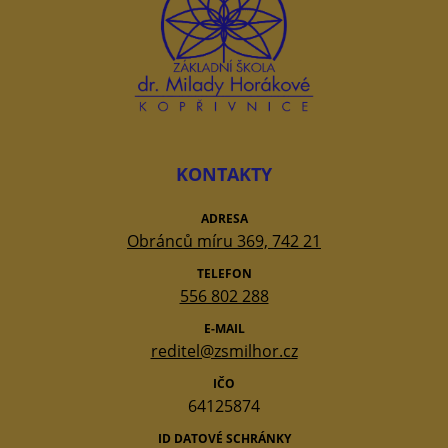
KONTAKTY
ADRESA
Obránců míru 369, 742 21
TELEFON
556 802 288
E-MAIL
reditel@zsmilhor.cz
IČO
64125874
ID DATOVÉ SCHRÁNKY