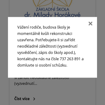
Vážení rodiče, budova školy je
momentálně kvůli rekonstrukci
uzavřena. Potřebujete-li si zařídit
🕧 Úřední dny v době letních
neodkladné záležitosti (vyzvednutí
prázdnin ☀️
vysvědčení, zápis do školy apod.),
29. 6. 2026
kontaktujte nás na čísle 737 263 891 a
domluvte si osobní schůzku.
Vážení rodiče, budova školy je momentálně
kvůli rekonstrukci uzavřena. Potřebujete-li
si zařídit neodkladné záležitosti
(vyzvednutí…
Číst více